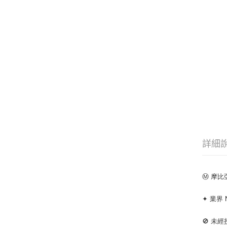
詳細
Ⓜ️ 摩
✦ 業界 
🚫 未