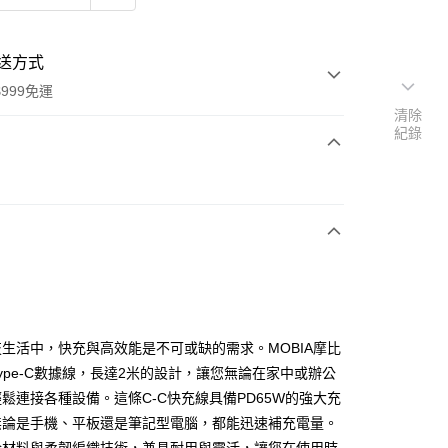
送方式
999免運
清除
紀錄
次付款
生活中，快充與高效能是不可或缺的需求。MOBIA摩比
享後付
ype-C數據線，長達2米的設計，讓您無論在家中或辦公
鬆連接各種設備。這條C-C快充線具備PD65W的強大充
FTEE先享後付」】
無論是手機、平板還是筆記型電腦，都能迅速補充電量。
先享後付是「在收到商品之後才付款」的支付方式。 讓您購物簡單
心！