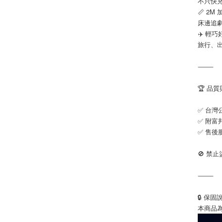
不只快
📏 2M
床邊追
✈️ 輕
旅行、
⸻
🏆 品
✅ 台灣
✅ 附富
✅ 售後
🚫 禁
⸻
🔒 保固
本商品