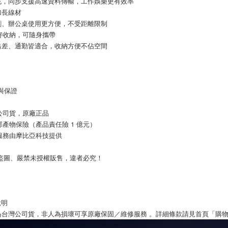
充，同步支援高速資料傳輸，工作娛樂更有效率
 加長線材
劇、辦公桌使用更方便，不受距離限制
巧好收納，可隨身攜帶
出差、通勤皆適合，收納方便不佔空間
質與保證
公司貨，原廠正品
邦產物保險（產品責任險 1 億元）
服務由摩比亞科技提供
止盜圖、嚴禁未授權販售，違者必究！
說明
為台灣公司貨，非人為損壞可享原廠保固／維修服務 。詳細條款請見首頁「購物