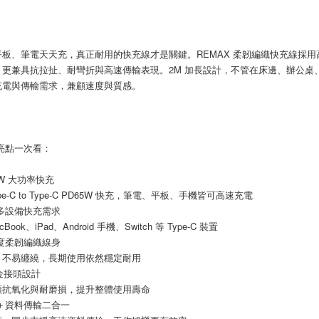
任。
４．使用「
即時審查
結果請求
板、筆電天天充，真正耐用的快充線才是關鍵。REMAX 柔韌編織快充線採用高
５．嚴禁
，更兼具抗拉扯、耐彎折與高速傳輸表現。2M 加長設計，不管在床邊、辦公桌
形，恩沛
充電與傳輸需求，兼顧速度與質感。
動。
品亮點一次看：
5W 大功率快充
pe-C to Type-C PD65W 快充，筆電、平板、手機皆可高速充電
援多設備快充需求
Book、iPad、Android 手機、Switch 等 Type-C 裝置
密度柔韌編織線身
、不易纏繞，長期使用依然穩定耐用
合金接頭設計
頭抗氧化與耐磨損，提升整體使用壽命
電＋資料傳輸二合一