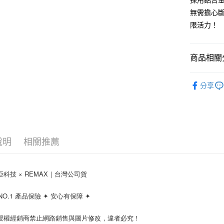
採用鋁合
１．簡單
無需擔心斷
２．便利
運送方式
限活力！
３．安心
付款後全
【「AFT
每筆NT$6
１．於結帳
商品相關分
付」結帳
付款後7-1
２．訂單
充電線材
３．收到繳
每筆NT$6
分享
／ATM／
※ 請注意
(黑貓)宅配
絡購買商品
先享後付
每筆NT$1
※ 交易是
是否繳費成
(郵局)離
說明
相關推薦
付客戶支
每筆NT$2
【注意事
１．透過由
比亞科技 × REMAX｜台灣公司貨
交易，需
求債權轉
NO.1 產品保險 ✦ 安心有保障 ✦
２．關於
https://aft
３．未成
經授權經銷商禁止網路銷售與圖片修改，違者必究！
「AFTE