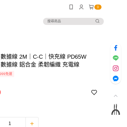
0
-C 數據線 2M｜C-C｜快充線 PD65W
-C 數據線 鋁合金 柔韌編織 充電線
999免運
0