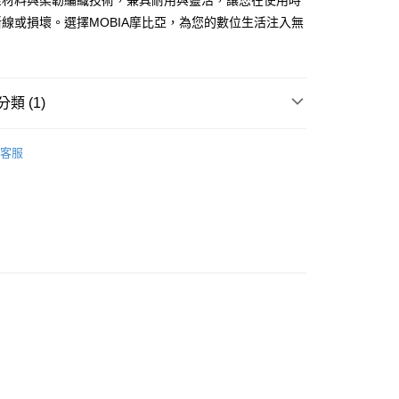
金材料與柔韌編織技術，兼具耐用與靈活，讓您在使用時
：不需註冊會員、不需綁卡、不需儲值。
線或損壞。選擇MOBIA摩比亞，為您的數位生活注入無
：只要手機號碼，簡訊認證，即可結帳。
：先確認商品／服務後，再付款。
家取貨
EE先享後付」結帳流程】
0，滿NT$999(含以上)免運費
方式選擇「AFTEE先享後付」後，將跳轉至「AFTEE先享後
類 (1)
頁面，進行簡訊認證並確認金額後，即可完成結帳。
1取貨
成立數日內，您將收到繳費通知簡訊。
TypeC充電線
費通知簡訊後14天內，點擊此簡訊中的連結，可透過四大超商
0，滿NT$999(含以上)免運費
客服
網路銀行／等多元方式進行付款，方視為交易完成。
：結帳手續完成當下不需立刻繳費，但若您需要取消訂單，請聯
的店家。未經商家同意取消之訂單仍視為有效，需透過AFTEE
繳納相關費用。
00，滿NT$999(含以上)免運費
否成功請以「AFTEE先享後付 」之結帳頁面顯示為準，若有關於
功／繳費後需取消欲退款等相關疑問，請聯繫「AFTEE先享後
島宅配
援中心」
https://netprotections.freshdesk.com/support/home
00，滿NT$1,500(含以上)免運費
項】
恩沛科技股份有限公司提供之「AFTEE先享後付」服務完成之
依本服務之必要範圍內提供個人資料，並將交易相關給付款項請
讓予恩沛科技股份有限公司。
個人資料處理事宜，請瀏覽以下網址：
ee.tw/terms/#terms3
年的使用者請事先徵得法定代理人或監護人之同意方可使用
E先享後付」，若未經同意申辦者引起之損失，本公司不負相關責