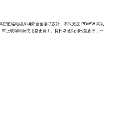
AFTEE先享後付」時，將依據個別帳號之用戶狀況，依本公司
核予不同之上限額度；若仍有額度不足之情形，本公司將視審查
用戶進行身份認證。
密度編織線身與鋁合金接頭設計，不只支援 PD65W 高功
一人註冊多個帳號或使用他人資訊註冊。若發現惡意使用之情
、車上或咖啡廳使用都更自由。從日常通勤到出差旅行，一
科技股份有限公司將有權停止該用戶之使用額度並採取法律行