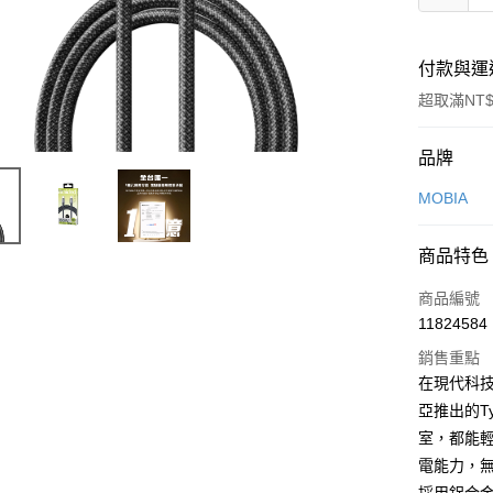
付款與運
超取滿NT$
付款方式
品牌
信用卡一
MOBIA
LINE Pay
商品特色
Apple Pay
商品編號
街口支付
11824584
銷售重點
悠遊付
在現代科技
AFTEE先
亞推出的T
相關說明
室，都能輕
【關於「A
ATM付款
電能力，
AFTEE
便利好安