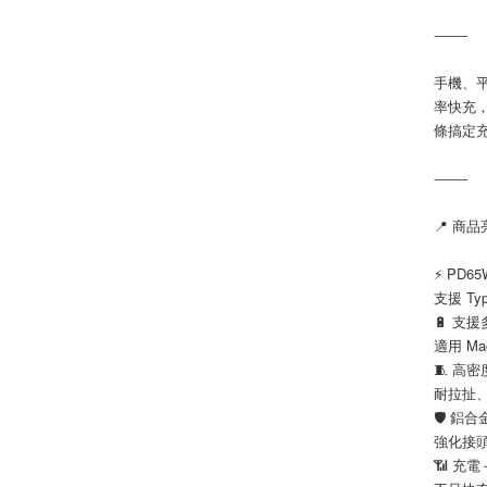
⸻
手機、平
率快充
條搞定
⸻
📍 商
⚡ PD6
支援 Ty
🔋 支
適用 Mac
🧵 高
耐拉扯
🛡️ 鋁
強化接
📶 充