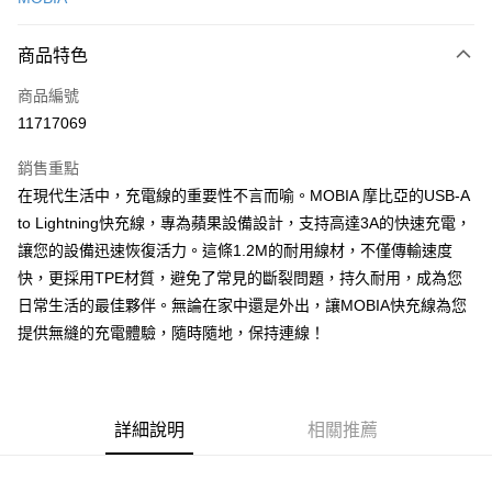
LINE Pay
商品特色
Apple Pay
商品編號
街口支付
11717069
悠遊付
銷售重點
AFTEE先享後付
在現代生活中，充電線的重要性不言而喻。MOBIA 摩比亞的USB-A
相關說明
to Lightning快充線，專為蘋果設備設計，支持高達3A的快速充電，
【關於「AFTEE先享後付」】
ATM付款
讓您的設備迅速恢復活力。這條1.2M的耐用線材，不僅傳輸速度
AFTEE先享後付是「在收到商品之後才付款」的支付方式。 讓您購物簡單
便利好安心！
快，更採用TPE材質，避免了常見的斷裂問題，持久耐用，成為您
１．簡單：不需註冊會員、不需綁卡、不需儲值。
運送方式
日常生活的最佳夥伴。無論在家中還是外出，讓MOBIA快充線為您
２．便利：只要手機號碼，簡訊認證，即可結帳。
３．安心：先確認商品／服務後，再付款。
提供無縫的充電體驗，隨時隨地，保持連線！
付款後全家取貨
每筆NT$60，滿NT$999(含以上)免運費
【「AFTEE先享後付」結帳流程】
１．於結帳方式選擇「AFTEE先享後付」後，將跳轉至「AFTEE先享後付」
付款後7-11取貨
結帳頁面，進行簡訊認證並確認金額後，即可完成結帳。
２．訂單成立數日內，您將收到繳費通知簡訊。
詳細說明
相關推薦
每筆NT$60，滿NT$999(含以上)免運費
３．收到繳費通知簡訊後14天內，點擊此簡訊中的連結，可透過四大超商／
ATM／網路銀行／等多元方式進行付款，方視為交易完成。
(黑貓)宅配
※ 請注意：結帳手續完成當下不需立刻繳費，但若您需要取消訂單，請聯絡