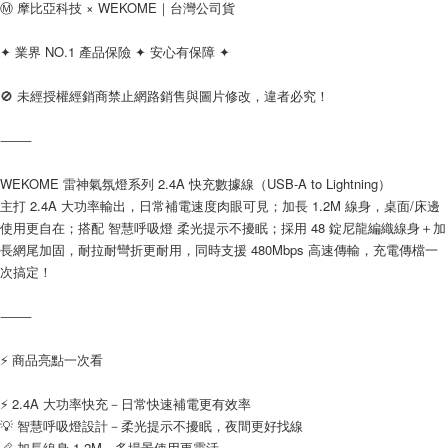
Ⓜ️ 摩比亞科技 × WEKOME｜台灣公司貨
每筆NT$100，滿NT$999(含以上)免運費
購買商品的店家。未經商家同意取消之訂單仍視為有效，需透過AFTEE先享
後付繳納相關費用。
✦ 業界 NO.1 產品保險 ✦ 安心有保障 ✦
(郵局)離島宅配
※ 交易是否成功請以「AFTEE先享後付 」之結帳頁面顯示為準，若有關於
是否繳費成功／繳費後需取消欲退款等相關疑問，請聯繫「AFTEE先享後付
每筆NT$200，滿NT$1,500(含以上)免運費
客戶支援中心」
https://netprotections.freshdesk.com/support/home
🚫 未經授權經銷商禁止網路銷售與圖片修改，違者必究！
【注意事項】
⸻
１．透過由恩沛科技股份有限公司提供之「AFTEE先享後付」服務完成之交
易，需依本服務之必要範圍內提供個人資料，並將交易相關給付款項請求債
權轉讓予恩沛科技股份有限公司。
WEKOME 雷神氣氛燈系列 2.4A 快充數據線（USB-A to Lightning）
２．關於個人資料處理事宜，請瀏覽以下網址：
主打 2.4A 大功率輸出，日常補電速度肉眼可見；加長 1.2M 線身，桌面/床邊
https://aftee.tw/terms/#terms3
使用更自在；搭配 智慧呼吸燈 柔光提示不擾眠；採用 48 錠尼龍編織線身＋加
３．未成年的使用者請事先徵得法定代理人或監護人之同意方可使用
長網尾加固，耐拉耐彎折更耐用，同時支援 480Mbps 高速傳輸，充電傳檔一
「AFTEE先享後付」，若未經同意申辦者引起之損失，本公司不負相關責
任。
次搞定！
４．使用「AFTEE先享後付」時，將依據個別帳號之用戶狀況，依本公司即
時審查核予不同之上限額度；若仍有額度不足之情形，本公司將視審查結果
⸻
請求用戶進行身份認證。
５．嚴禁一人註冊多個帳號或使用他人資訊註冊。若發現惡意使用之情形，
恩沛科技股份有限公司將有權停止該用戶之使用額度並採取法律行動。
⚡ 商品亮點一次看
⚡ 2.4A 大功率快充－日常快速補電更有效率
💡 智慧呼吸燈設計－柔光提示不擾眠，夜間更好找線
📏 加長線身 1.2M－多場景使用更靈活