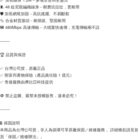
🧵 48 錠尼龍編織線身－耐磨抗拉扯，更耐用
🛡️ 加長網尾加固－高抗搖擺、不易斷裂
🔩 合金材質接頭－耐插拔、堅固耐用
💾 480Mbps 高速傳輸－大檔案快速傳，充電傳輸兩不誤
⸻
🏆 品質與保證
✅ 台灣公司貨，原廠正品
✅ 附富邦產物保險（產品責任險 1 億元）
✅ 售後服務由摩比亞科技提供
🚫 禁止盜圖、嚴禁未授權販售，違者必究！
⸻
🔒 保固說明
本商品為台灣公司貨，非人為損壞可享原廠保固／維修服務 。詳細條款請見首
頁「保固／維修辦法」。