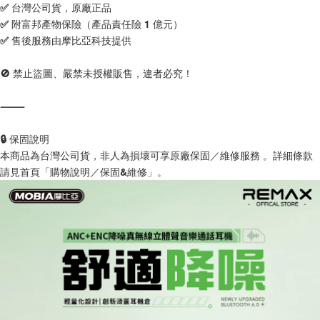
✅ 台灣公司貨，原廠正品
✅ 附富邦產物保險（產品責任險 1 億元）
✅ 售後服務由摩比亞科技提供
🚫 禁止盜圖、嚴禁未授權販售，違者必究！
⸻
🔒 保固說明
本商品為台灣公司貨，非人為損壞可享原廠保固／維修服務 。詳細條款
請見首頁「購物說明／保固&維修」。