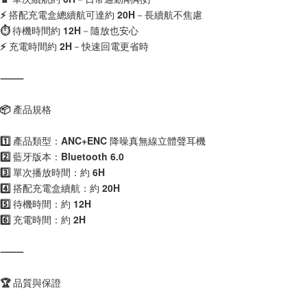
⚡ 搭配充電盒總續航可達約 20H－長續航不焦慮
⏱️ 待機時間約 12H－隨放也安心
⚡ 充電時間約 2H－快速回電更省時
⸻
📦 產品規格
1️⃣ 產品類型：ANC+ENC 降噪真無線立體聲耳機
2️⃣ 藍牙版本：Bluetooth 6.0
3️⃣ 單次播放時間：約 6H
4️⃣ 搭配充電盒續航：約 20H
5️⃣ 待機時間：約 12H
6️⃣ 充電時間：約 2H
⸻
🏆 品質與保證