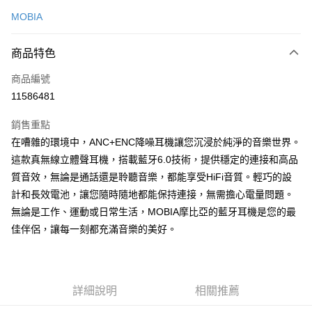
信用卡一次付款
MOBIA
LINE Pay
商品特色
Apple Pay
商品編號
街口支付
11586481
悠遊付
銷售重點
AFTEE先享後付
在嘈雜的環境中，ANC+ENC降噪耳機讓您沉浸於純淨的音樂世界。
相關說明
這款真無線立體聲耳機，搭載藍牙6.0技術，提供穩定的連接和高品
【關於「AFTEE先享後付」】
ATM付款
質音效，無論是通話還是聆聽音樂，都能享受HiFi音質。輕巧的設
AFTEE先享後付是「在收到商品之後才付款」的支付方式。 讓您購物簡單
便利好安心！
計和長效電池，讓您隨時隨地都能保持連接，無需擔心電量問題。
１．簡單：不需註冊會員、不需綁卡、不需儲值。
運送方式
無論是工作、運動或日常生活，MOBIA摩比亞的藍牙耳機是您的最
２．便利：只要手機號碼，簡訊認證，即可結帳。
３．安心：先確認商品／服務後，再付款。
佳伴侶，讓每一刻都充滿音樂的美好。
付款後全家取貨
每筆NT$60，滿NT$999(含以上)免運費
【「AFTEE先享後付」結帳流程】
１．於結帳方式選擇「AFTEE先享後付」後，將跳轉至「AFTEE先享後付」
付款後7-11取貨
結帳頁面，進行簡訊認證並確認金額後，即可完成結帳。
２．訂單成立數日內，您將收到繳費通知簡訊。
詳細說明
相關推薦
每筆NT$60，滿NT$999(含以上)免運費
３．收到繳費通知簡訊後14天內，點擊此簡訊中的連結，可透過四大超商／