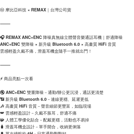
ATM／網路銀行／等多元方式進行付款，方視為交易完成。
(黑貓)宅配
※ 請注意：結帳手續完成當下不需立刻繳費，但若您需要取消訂單，請聯絡
Ⓜ️ 摩比亞科技 × REMAX｜台灣公司貨
每筆NT$100，滿NT$999(含以上)免運費
購買商品的店家。未經商家同意取消之訂單仍視為有效，需透過AFTEE先享
後付繳納相關費用。
⸻
(郵局)離島宅配
※ 交易是否成功請以「AFTEE先享後付 」之結帳頁面顯示為準，若有關於
是否繳費成功／繳費後需取消欲退款等相關疑問，請聯繫「AFTEE先享後付
每筆NT$200，滿NT$1,500(含以上)免運費
客戶支援中心」
https://netprotections.freshdesk.com/support/home
🎧 REMAX ANC+ENC 降噪真無線立體聲音樂通話耳機｜舒適降噪
ANC+ENC 雙降噪 × 新升級 Bluetooth 6.0 × 高畫質 HiFi 音質
【注意事項】
１．透過由恩沛科技股份有限公司提供之「AFTEE先享後付」服務完成之交
雲感輕盈久戴不痛，滑蓋耳機盒隨手一推就出門！
易，需依本服務之必要範圍內提供個人資料，並將交易相關給付款項請求債
權轉讓予恩沛科技股份有限公司。
⸻
２．關於個人資料處理事宜，請瀏覽以下網址：
https://aftee.tw/terms/#terms3
３．未成年的使用者請事先徵得法定代理人或監護人之同意方可使用
⚡ 商品亮點一次看
「AFTEE先享後付」，若未經同意申辦者引起之損失，本公司不負相關責
任。
🔇 ANC+ENC 雙重降噪－通勤/辦公更沉浸，通話更清楚
４．使用「AFTEE先享後付」時，將依據個別帳號之用戶狀況，依本公司即
時審查核予不同之上限額度；若仍有額度不足之情形，本公司將視審查結果
📶 新升級 Bluetooth 6.0－連線更穩、延遲更低
請求用戶進行身份認證。
🎶 高畫質 HiFi 音質－聲音細節更豐富，如臨現場
５．嚴禁一人註冊多個帳號或使用他人資訊註冊。若發現惡意使用之情形，
🪽 雲感輕盈設計－久戴不脹耳，舒適不痛
恩沛科技股份有限公司將有權停止該用戶之使用額度並採取法律行動。
🧩 人體工學優化貼合－配戴更穩，活動也不易掉
🧳 滑蓋耳機盒設計－單手開合，收納更俐落
🔋 單次續航約 6H－日常通勤剛剛好