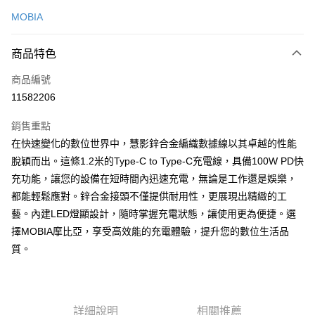
信用卡一次付款
MOBIA
LINE Pay
商品特色
Apple Pay
商品編號
街口支付
11582206
悠遊付
銷售重點
AFTEE先享後付
在快速變化的數位世界中，慧影鋅合金編織數據線以其卓越的性能
相關說明
脫穎而出。這條1.2米的Type-C to Type-C充電線，具備100W PD快
【關於「AFTEE先享後付」】
ATM付款
充功能，讓您的設備在短時間內迅速充電，無論是工作還是娛樂，
AFTEE先享後付是「在收到商品之後才付款」的支付方式。 讓您購物簡單
便利好安心！
都能輕鬆應對。鋅合金接頭不僅提供耐用性，更展現出精緻的工
１．簡單：不需註冊會員、不需綁卡、不需儲值。
運送方式
藝。內建LED燈顯設計，隨時掌握充電狀態，讓使用更為便捷。選
２．便利：只要手機號碼，簡訊認證，即可結帳。
３．安心：先確認商品／服務後，再付款。
擇MOBIA摩比亞，享受高效能的充電體驗，提升您的數位生活品
付款後全家取貨
質。
每筆NT$60，滿NT$999(含以上)免運費
【「AFTEE先享後付」結帳流程】
１．於結帳方式選擇「AFTEE先享後付」後，將跳轉至「AFTEE先享後付」
付款後7-11取貨
結帳頁面，進行簡訊認證並確認金額後，即可完成結帳。
２．訂單成立數日內，您將收到繳費通知簡訊。
每筆NT$60，滿NT$999(含以上)免運費
３．收到繳費通知簡訊後14天內，點擊此簡訊中的連結，可透過四大超商／
詳細說明
相關推薦