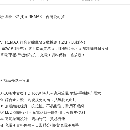
ATM／網路銀行／等多元方式進行付款，方視為交易完成。
(黑貓)宅配
※ 請注意：結帳手續完成當下不需立刻繳費，但若您需要取消訂單，請聯絡
每筆NT$100，滿NT$999(含以上)免運費
購買商品的店家。未經商家同意取消之訂單仍視為有效，需透過AFTEE先享
Ⓜ️ 摩比亞科技 × REMAX｜台灣公司貨
後付繳納相關費用。
(郵局)離島宅配
※ 交易是否成功請以「AFTEE先享後付 」之結帳頁面顯示為準，若有關於
是否繳費成功／繳費後需取消欲退款等相關疑問，請聯繫「AFTEE先享後付
⸻
每筆NT$200，滿NT$1,500(含以上)免運費
客戶支援中心」
https://netprotections.freshdesk.com/support/home
🔌 REMAX 鋅合金編織快充數據線 1.2M（CC版本）
【注意事項】
100W PD快充 × 透明接頭質感 × LED燈顯提示 × 加粗編織耐拉扯
１．透過由恩沛科技股份有限公司提供之「AFTEE先享後付」服務完成之交
易，需依本服務之必要範圍內提供個人資料，並將交易相關給付款項請求債
筆電/平板/手機都能充，充電＋資料傳輸一條搞定！
權轉讓予恩沛科技股份有限公司。
２．關於個人資料處理事宜，請瀏覽以下網址：
⸻
https://aftee.tw/terms/#terms3
３．未成年的使用者請事先徵得法定代理人或監護人之同意方可使用
「AFTEE先享後付」，若未經同意申辦者引起之損失，本公司不負相關責
⚡ 商品亮點一次看
任。
４．使用「AFTEE先享後付」時，將依據個別帳號之用戶狀況，依本公司即
⚡ CC版本支援 PD 100W 快充－適用筆電/平板/手機快充需求
時審查核予不同之上限額度；若仍有額度不足之情形，本公司將視審查結果
🔩 鋅合金外殼－高硬度更耐磨，抗氧化更耐用
請求用戶進行身份認證。
🧵 加粗編織線身－抗拉扯、不易斷裂，耐用不纏繞
５．嚴禁一人註冊多個帳號或使用他人資訊註冊。若發現惡意使用之情形，
恩沛科技股份有限公司將有權停止該用戶之使用額度並採取法律行動。
💡 LED 燈顯設計－充電狀態一眼即懂，夜間更便利
🧊 透明接頭設計－簡約時尚，質感升級
🔄 充電＋資料傳輸－日常辦公/傳檔/充電更順手