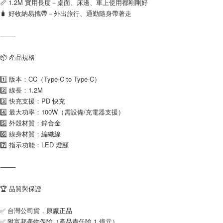
📏 1.2M 實用長度－桌面、床邊、車上使用都剛剛好
🧳 好收納易攜帶－外出旅行、通勤隨身帶著走
⸻
📦 產品規格
1️⃣ 版本：CC（Type-C to Type-C）
2️⃣ 線長：1.2M
3️⃣ 快充支援：PD 快充
4️⃣ 最大功率：100W（需設備/充電器支援）
5️⃣ 外殼材質：鋅合金
6️⃣ 線身材質：編織線
7️⃣ 指示功能：LED 燈顯
⸻
🏆 品質與保證
✅ 台灣公司貨，原廠正品
✅ 附富邦產物保險（產品責任險 1 億元）