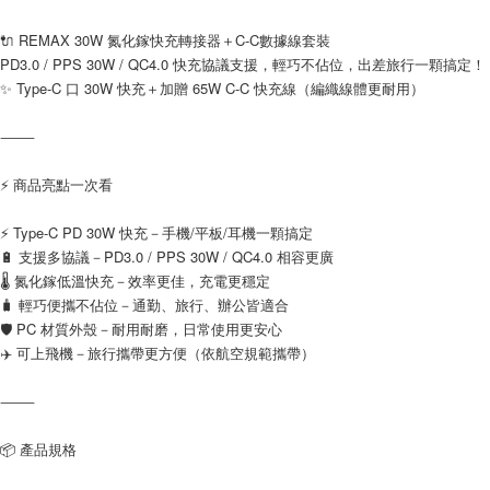
是否繳費成功／繳費後需取消欲退款等相關疑問，請聯繫「AFTEE先享後付
每筆NT$200，滿NT$1,500(含以上)免運費
客戶支援中心」
https://netprotections.freshdesk.com/support/home
🔌 REMAX 30W 氮化鎵快充轉接器＋C-C數據線套裝
PD3.0 / PPS 30W / QC4.0 快充協議支援，輕巧不佔位，出差旅行一顆搞定！
【注意事項】
✨ Type-C 口 30W 快充＋加贈 65W C-C 快充線（編織線體更耐用）
１．透過由恩沛科技股份有限公司提供之「AFTEE先享後付」服務完成之交
易，需依本服務之必要範圍內提供個人資料，並將交易相關給付款項請求債
權轉讓予恩沛科技股份有限公司。
⸻
２．關於個人資料處理事宜，請瀏覽以下網址：
https://aftee.tw/terms/#terms3
⚡ 商品亮點一次看
３．未成年的使用者請事先徵得法定代理人或監護人之同意方可使用
「AFTEE先享後付」，若未經同意申辦者引起之損失，本公司不負相關責
任。
⚡ Type-C PD 30W 快充－手機/平板/耳機一顆搞定
４．使用「AFTEE先享後付」時，將依據個別帳號之用戶狀況，依本公司即
🔋 支援多協議－PD3.0 / PPS 30W / QC4.0 相容更廣
時審查核予不同之上限額度；若仍有額度不足之情形，本公司將視審查結果
🌡️ 氮化鎵低溫快充－效率更佳，充電更穩定
請求用戶進行身份認證。
🧳 輕巧便攜不佔位－通勤、旅行、辦公皆適合
５．嚴禁一人註冊多個帳號或使用他人資訊註冊。若發現惡意使用之情形，
🛡️ PC 材質外殼－耐用耐磨，日常使用更安心
恩沛科技股份有限公司將有權停止該用戶之使用額度並採取法律行動。
✈️ 可上飛機－旅行攜帶更方便（依航空規範攜帶）
⸻
📦 產品規格