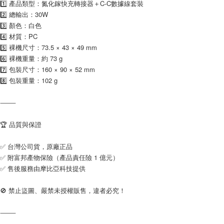
1️⃣ 產品類型：氮化鎵快充轉接器＋C-C數據線套裝
2️⃣ 總輸出：30W
3️⃣ 顏色：白色
4️⃣ 材質：PC
5️⃣ 裸機尺寸：73.5 × 43 × 49 mm
6️⃣ 裸機重量：約 73 g
7️⃣ 包裝尺寸：160 × 90 × 52 mm
8️⃣ 包裝重量：102 g
⸻
🏆 品質與保證
✅ 台灣公司貨，原廠正品
✅ 附富邦產物保險（產品責任險 1 億元）
✅ 售後服務由摩比亞科技提供
🚫 禁止盜圖、嚴禁未授權販售，違者必究！
⸻