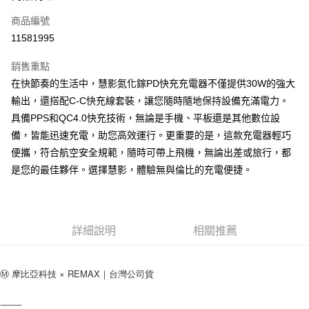
商品編號
街口支付
11581995
悠遊付
銷售重點
AFTEE先享後付
在快節奏的生活中，慧影氮化鎵PD快充充電器不僅提供30W的強大
相關說明
輸出，還搭配C-C快充線套裝，讓您隨時隨地保持設備充滿電力。
【關於「AFTEE先享後付」】
ATM付款
具備PPS和QC4.0快充技術，無論是手機、平板還是其他數位設
AFTEE先享後付是「在收到商品之後才付款」的支付方式。 讓您購物簡單
便利好安心！
備，皆能迅速充電，助您高效運行。更重要的是，這款充電器輕巧
１．簡單：不需註冊會員、不需綁卡、不需儲值。
運送方式
便攜，符合航空安全規範，隨時可帶上飛機，無論出差或旅行，都
２．便利：只要手機號碼，簡訊認證，即可結帳。
３．安心：先確認商品／服務後，再付款。
是您的最佳夥伴。選擇慧影，體驗無與倫比的充電便捷。
付款後全家取貨
每筆NT$60，滿NT$999(含以上)免運費
【「AFTEE先享後付」結帳流程】
１．於結帳方式選擇「AFTEE先享後付」後，將跳轉至「AFTEE先享後付」
付款後7-11取貨
結帳頁面，進行簡訊認證並確認金額後，即可完成結帳。
２．訂單成立數日內，您將收到繳費通知簡訊。
詳細說明
相關推薦
每筆NT$60，滿NT$999(含以上)免運費
３．收到繳費通知簡訊後14天內，點擊此簡訊中的連結，可透過四大超商／
ATM／網路銀行／等多元方式進行付款，方視為交易完成。
(黑貓)宅配
※ 請注意：結帳手續完成當下不需立刻繳費，但若您需要取消訂單，請聯絡
Ⓜ️ 摩比亞科技 × REMAX｜台灣公司貨
每筆NT$100，滿NT$999(含以上)免運費
購買商品的店家。未經商家同意取消之訂單仍視為有效，需透過AFTEE先享
後付繳納相關費用。
⸻
(郵局)離島宅配
※ 交易是否成功請以「AFTEE先享後付 」之結帳頁面顯示為準，若有關於