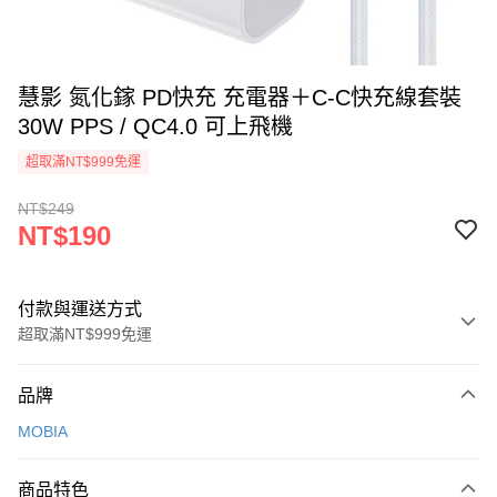
慧影 氮化鎵 PD快充 充電器＋C-C快充線套裝
30W PPS / QC4.0 可上飛機
超取滿NT$999免運
NT$249
NT$190
付款與運送方式
超取滿NT$999免運
付款方式
品牌
信用卡一次付款
MOBIA
LINE Pay
商品特色
Apple Pay