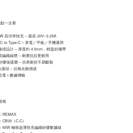
２．關於
https://aft
３．未成
「AFTE
亮點一次看
任。
４．使用「
65W 高功率快充 – 最高 20V⎓3.25A
即時審查
pe-C to Type-C – 筆電／平板／手機通用
結果請求
５．嚴禁
薄線徑設計 – 厚度約 4.5mm，輕盈好攜帶
形，恩沛
品質編織線體 – 耐磨抗拉更耐用
動。
加軟矽膠保護層 – 抗寒耐折不易斷裂
合金接頭 – 抗氧化耐插拔
援充電＋數據傳輸
品規格
牌：REMAX
號：CB35（C-C）
類型：65W 極致超薄快充編織矽膠數據線