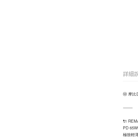
詳細
Ⓜ️ 摩
⸻
🔌 R
PD 65
極致輕