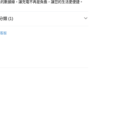
靠的數據線，讓充電不再是負擔，讓您的生活更便捷。
FTEE先享後付」】
先享後付是「在收到商品之後才付款」的支付方式。 讓您購物簡單
心！
類 (1)
：不需註冊會員、不需綁卡、不需儲值。
：只要手機號碼，簡訊認證，即可結帳。
C to C 快充線
：先確認商品／服務後，再付款。
客服
家取貨
EE先享後付」結帳流程】
0，滿NT$999(含以上)免運費
方式選擇「AFTEE先享後付」後，將跳轉至「AFTEE先享後
頁面，進行簡訊認證並確認金額後，即可完成結帳。
1取貨
成立數日內，您將收到繳費通知簡訊。
費通知簡訊後14天內，點擊此簡訊中的連結，可透過四大超商
0，滿NT$999(含以上)免運費
網路銀行／等多元方式進行付款，方視為交易完成。
：結帳手續完成當下不需立刻繳費，但若您需要取消訂單，請聯
的店家。未經商家同意取消之訂單仍視為有效，需透過AFTEE
繳納相關費用。
00，滿NT$999(含以上)免運費
否成功請以「AFTEE先享後付 」之結帳頁面顯示為準，若有關於
功／繳費後需取消欲退款等相關疑問，請聯繫「AFTEE先享後
島宅配
援中心」
https://netprotections.freshdesk.com/support/home
00，滿NT$1,500(含以上)免運費
項】
恩沛科技股份有限公司提供之「AFTEE先享後付」服務完成之
依本服務之必要範圍內提供個人資料，並將交易相關給付款項請
讓予恩沛科技股份有限公司。