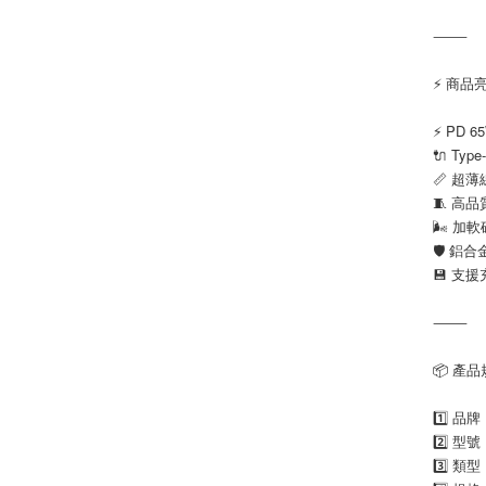
⸻
⚡ 商品
⚡ PD 
🔌 Ty
📏 超
🧵 高
🌬️ 
🛡️ 鋁
💾 支
⸻
📦 產
1️⃣ 品
2️⃣ 型
3️⃣ 