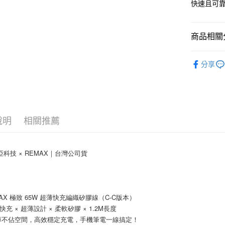
快速且可
相關說明
【關於「A
ATM付款
AFTEE
便利好安
商品相關分
１．簡單
２．便利
運送方式
充電線材
３．安心
分享
付款後全
【「AFT
每筆NT$6
１．於結帳
付」結帳
付款後7-1
２．訂單
３．收到繳
每筆NT$6
說明
相關推薦
／ATM／
※ 請注意
(黑貓)宅配
絡購買商品
先享後付
每筆NT$1
比亞科技 × REMAX｜台灣公司貨
※ 交易是
是否繳費成
(郵局)離
付客戶支
每筆NT$2
EMAX 極致 65W 超薄快充編織矽膠線（C-C版本）
【注意事
１．透過由
W快充 × 超薄設計 × 柔軟矽膠 × 1.2M長度
交易，需
薄不佔空間，高效穩定充電，手機筆電一線搞定！
求債權轉