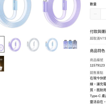
數量
付款與運
超取滿NT$
付款方式
商品特色
信用卡一
商品編號
11579123
LINE Pay
銷售重點
Apple Pay
在現今快節奏
線，讓充電
街口支付
質，既耐
悠遊付
Type-
靈活自在
AFTEE先