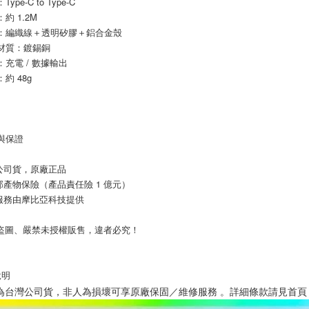
Type-C to Type-C
：約 1.2M
材質：編織線＋透明矽膠＋鋁合金殼
線芯材質：鍍錫銅
能：充電 / 數據輸出
：約 48g
質與保證
公司貨，原廠正品
邦產物保險（產品責任險 1 億元）
服務由摩比亞科技提供
止盜圖、嚴禁未授權販售，違者必究！
說明
為台灣公司貨，非人為損壞可享原廠保固／維修服務 。詳細條款請見首頁