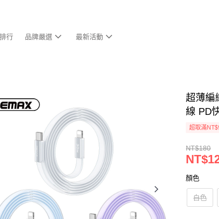
排行
品牌嚴選
最新活動
超薄編
線 PD快
超取滿NT$
NT$180
NT$1
顏色
白色