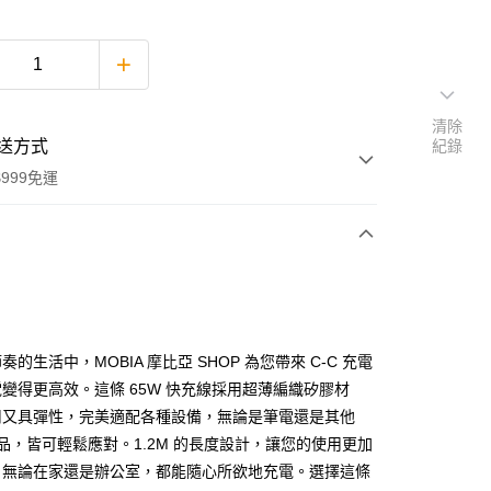
清除
送方式
紀錄
999免運
次付款
的生活中，MOBIA 摩比亞 SHOP 為您帶來 C-C 充電
變得更高效。這條 65W 快充線採用超薄編織矽膠材
用又具彈性，完美適配各種設備，無論是筆電還是其他
C 產品，皆可輕鬆應對。1.2M 的長度設計，讓您的使用更加
，無論在家還是辦公室，都能隨心所欲地充電。選擇這條
享後付