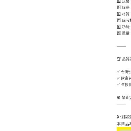
4️⃣ 規格：
5️⃣ 線長
6️⃣ 
7️⃣ 
8️⃣ 功
9️⃣ 重量
⸻
🏆 品
✅ 台灣
✅ 附富
✅ 售後
🚫 禁
⸻
🔒 保固
本商品