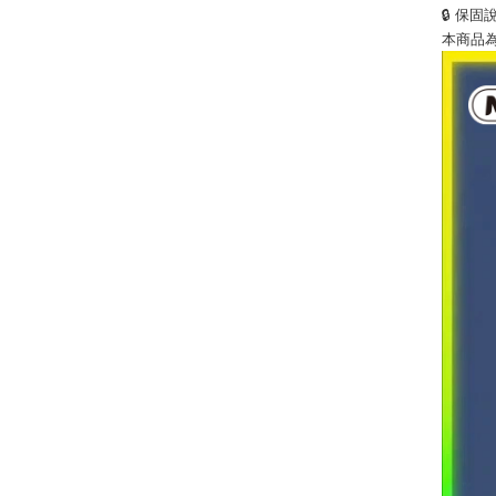
🔒 保固
本商品