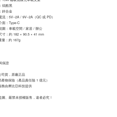
色：炫酷黑
質：鋅合金
入電流：5V⎓2A / 9V⎓2A（QC 或 PD）
電介面：Type-C
用範圍：車載空間 / 家居 / 辦公
尺寸：約 182 × 90.5 × 41 mm
重量：約 167g
質與保證
公司貨，原廠正品
邦產物保險（產品責任險 1 億元）
服務由摩比亞科技提供
止盜圖、嚴禁未授權販售，違者必究！