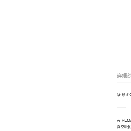
詳細
Ⓜ️ 摩
⸻
🚗 R
真空吸附 