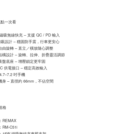
任。
４．使用「
即時審查
結果請求
亮點一次看
５．嚴禁
形，恩沛
W 磁吸無線快充 – 支援 QC / PD 輸入
動。
磁吸設計 – 穩固防手震，行車更安心
60°自由旋轉 – 直立／橫放隨心調整
軸結構設計 – 旋轉、拉伸、折疊靈活調節
空吸盤底座 – 增壓鎖定更牢固
pe-C 供電接口 – 穩定高效輸入
4.7–7.2 吋手機
巧機身 – 直徑約 66mm，不佔空間
品規格
牌：REMAX
：RM-C51i
類型：15W 磁吸無線充車載支架