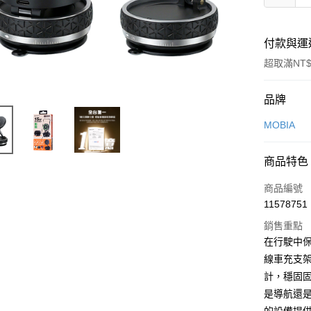
付款與運
超取滿NT$
付款方式
品牌
信用卡一
MOBIA
LINE Pay
商品特色
Apple Pay
商品編號
街口支付
11578751
銷售重點
悠遊付
在行駛中保
AFTEE先
線車充支
相關說明
計，穩固固
【關於「A
ATM付款
是導航還是
AFTEE
便利好安