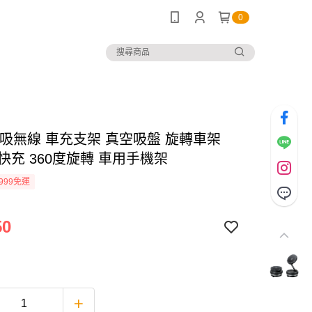
0
磁吸無線 車充支架 真空吸盤 旋轉車架
-C快充 360度旋轉 車用手機架
999免運
50