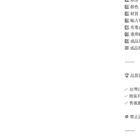
4️⃣ 顏
5️⃣ 材
6️⃣ 輸
7️⃣ 充
8️⃣ 適
9️⃣ 成品
🔟 成品
⸻
🏆 品
✅ 台灣
✅ 附富
✅ 售後
🚫 禁
⸻