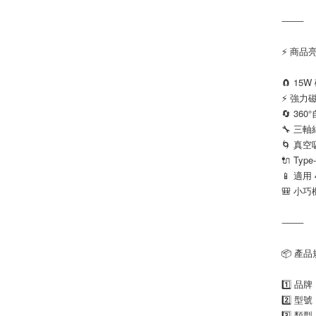
⸻
⚡ 商品
🧲 15
⚡ 強力
🔄 3
🔧 三
🌀 真
🔌 Ty
📱 適用 
🎒 小
⸻
📦 產
1️⃣ 品
2️⃣ 型號
3️⃣ 