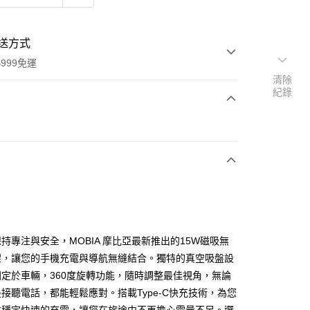
送方式
999免運
清除
紀錄
次付款
持專注與安全，MOBIA 摩比亞最新推出的15W磁吸無
享後付
架，讓您的手機充電與導航無縫結合。獨特的真空吸盤設
定於車輛，360度旋轉功能，隨時調整最佳視角，無論
FTEE先享後付」】
接聽電話，都能輕鬆應對。搭載Type-C快充技術，為您
先享後付是「在收到商品之後才付款」的支付方式。 讓您購物簡單
心！