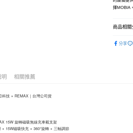
的設備提
１．簡單
擇MOBI
２．便利
運送方式
３．安心
付款後全
【「AFT
商品相關分
每筆NT$6
１．於結帳
付」結帳
車用配件
付款後7-1
２．訂單
分享
３．收到繳
每筆NT$6
／ATM／
※ 請注意
(黑貓)宅配
絡購買商品
先享後付
每筆NT$1
※ 交易是
說明
相關推薦
是否繳費成
(郵局)離
付客戶支
每筆NT$2
【注意事
比亞科技 × REMAX｜台灣公司貨
１．透過由
交易，需
求債權轉
２．關於
EMAX 15W 旋轉磁吸無線充車載支架
https://aft
３．未成
× 15W磁吸快充 × 360°旋轉 × 三軸調節
「AFTE