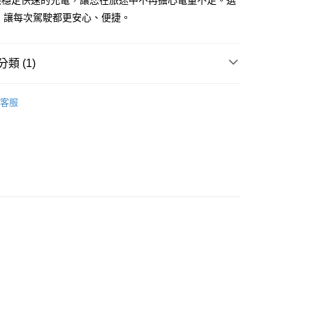
供穩定快速的充電，讓您在旅途中不再擔心電量不足。選
：不需註冊會員、不需綁卡、不需儲值。
A，讓每次駕駛都更安心、便捷。
：只要手機號碼，簡訊認證，即可結帳。
：先確認商品／服務後，再付款。
家取貨
EE先享後付」結帳流程】
類 (1)
0，滿NT$999(含以上)免運費
方式選擇「AFTEE先享後付」後，將跳轉至「AFTEE先享後
頁面，進行簡訊認證並確認金額後，即可完成結帳。
無線充支架
1取貨
成立數日內，您將收到繳費通知簡訊。
客服
費通知簡訊後14天內，點擊此簡訊中的連結，可透過四大超商
0，滿NT$999(含以上)免運費
網路銀行／等多元方式進行付款，方視為交易完成。
：結帳手續完成當下不需立刻繳費，但若您需要取消訂單，請聯
的店家。未經商家同意取消之訂單仍視為有效，需透過AFTEE
繳納相關費用。
00，滿NT$999(含以上)免運費
否成功請以「AFTEE先享後付 」之結帳頁面顯示為準，若有關於
功／繳費後需取消欲退款等相關疑問，請聯繫「AFTEE先享後
島宅配
援中心」
https://netprotections.freshdesk.com/support/home
00，滿NT$1,500(含以上)免運費
項】
恩沛科技股份有限公司提供之「AFTEE先享後付」服務完成之
依本服務之必要範圍內提供個人資料，並將交易相關給付款項請
讓予恩沛科技股份有限公司。
個人資料處理事宜，請瀏覽以下網址：
ee.tw/terms/#terms3
年的使用者請事先徵得法定代理人或監護人之同意方可使用
E先享後付」，若未經同意申辦者引起之損失，本公司不負相關責