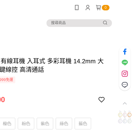
0
-C 有線耳機 入耳式 多彩耳機 14.2mm 大
三鍵線控 高清通話
999免運
00
橙色
粉色
紫色
綠色
藍色