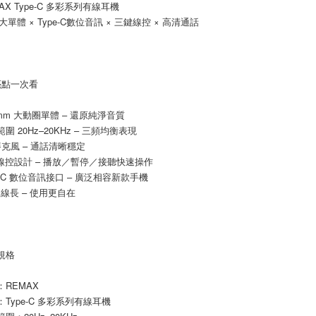
MAX Type-C 多彩系列有線耳機
２．關於
m大單體 × Type-C數位音訊 × 三鍵線控 × 高清通話
https://aft
３．未成
「AFTE
任。
４．使用「
亮點一次看
即時審查
結果請求
５．嚴禁
.2mm 大動圈單體 – 還原純淨音質
形，恩沛
範圍 20Hz–20KHz – 三頻均衡表現
動。
清麥克風 – 通話清晰穩定
三鍵線控設計 – 播放／暫停／接聽快速操作
pe-C 數位音訊接口 – 廣泛相容新款手機
2M 線長 – 使用更自在
品規格
牌：REMAX
型：Type-C 多彩系列有線耳機