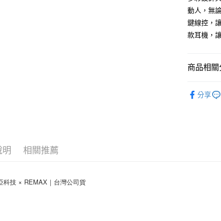
相關說明
動人，無
【關於「A
ATM付款
鍵線控，
AFTEE
便利好安
款耳機，
１．簡單
２．便利
運送方式
３．安心
商品相關分
付款後全
【「AFT
每筆NT$6
有線耳機
１．於結帳
分享
付」結帳
付款後7-1
２．訂單
３．收到繳
每筆NT$6
／ATM／
※ 請注意
(黑貓)宅配
絡購買商品
先享後付
每筆NT$1
說明
相關推薦
※ 交易是
是否繳費成
(郵局)離
付客戶支
每筆NT$2
比亞科技 × REMAX｜台灣公司貨
【注意事
１．透過由
交易，需
求債權轉