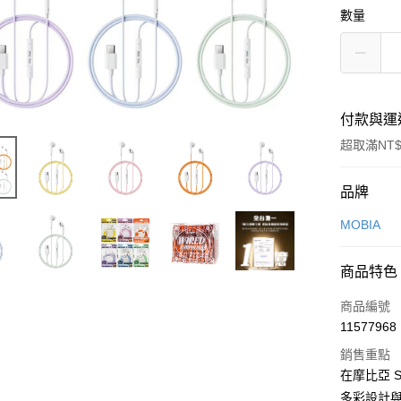
數量
付款與運
超取滿NT$
付款方式
品牌
信用卡一
MOBIA
LINE Pay
商品特色
Apple Pay
商品編號
街口支付
11577968
銷售重點
悠遊付
在摩比亞 
AFTEE先
多彩設計與