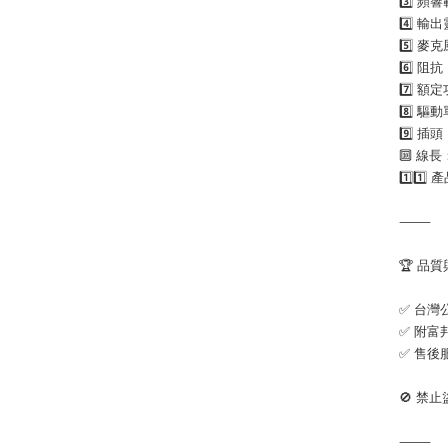
3️⃣ 頻
4️⃣ 輸
5️⃣ 麥
6️⃣ 阻抗
7️⃣ 額
8️⃣ 驅
9️⃣ 插
🔟 線長
1️⃣1️⃣
⸻
🏆 品
✅ 台灣
✅ 附富
✅ 售後
🚫 禁
⸻