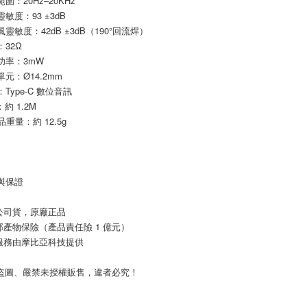
響範圍：20Hz–20KHz
出靈敏度：93 ±3dB
克風靈敏度：42dB ±3dB（190°回流焊）
：32Ω
定功率：3mW
動單元：Ø14.2mm
頭：Type-C 數位音訊
：約 1.2M
 產品重量：約 12.5g
質與保證
公司貨，原廠正品
邦產物保險（產品責任險 1 億元）
服務由摩比亞科技提供
止盜圖、嚴禁未授權販售，違者必究！