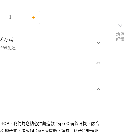
清除
送方式
紀錄
999免運
次付款
SHOP，我們為您精心推薦這款 Type-C 有線耳機，融合
享後付
卓越音質。搭載14.2mm大單體，讓每一個音符都清晰