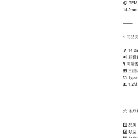
🎧 RE
14.2m
⸻
⚡ 商品
🎵 14
🔊 頻響
🎙️ 高
🎛️ 
🔌 Ty
🧵 1.
⸻
📦 產
1️⃣ 品
2️⃣ 類