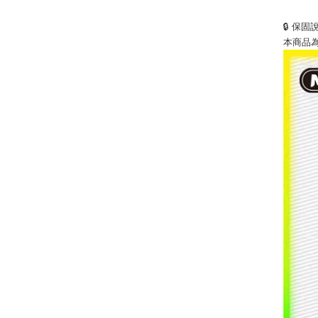
🔒 保固
本商品