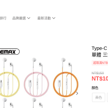
排行
品牌嚴選
最新活動
Type
單體 
超取滿NT$
NT$150
NT$1
顏色
黃色