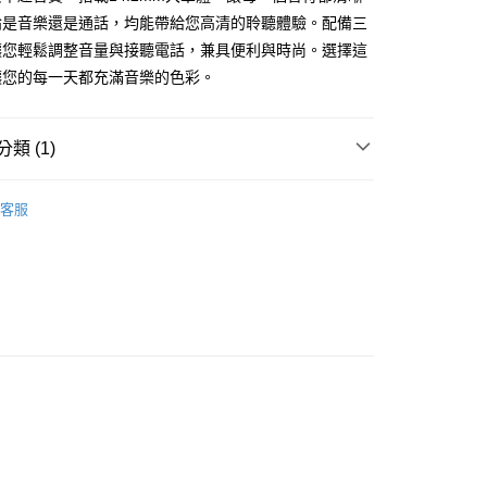
論是音樂還是通話，均能帶給您高清的聆聽體驗。配備三
FTEE先享後付」】
讓您輕鬆調整音量與接聽電話，兼具便利與時尚。選擇這
先享後付是「在收到商品之後才付款」的支付方式。 讓您購物簡單
心！
讓您的每一天都充滿音樂的色彩。
：不需註冊會員、不需綁卡、不需儲值。
：只要手機號碼，簡訊認證，即可結帳。
：先確認商品／服務後，再付款。
類 (1)
家取貨
EE先享後付」結帳流程】
0，滿NT$999(含以上)免運費
方式選擇「AFTEE先享後付」後，將跳轉至「AFTEE先享後
TypeC耳機
客服
頁面，進行簡訊認證並確認金額後，即可完成結帳。
1取貨
成立數日內，您將收到繳費通知簡訊。
費通知簡訊後14天內，點擊此簡訊中的連結，可透過四大超商
0，滿NT$999(含以上)免運費
網路銀行／等多元方式進行付款，方視為交易完成。
：結帳手續完成當下不需立刻繳費，但若您需要取消訂單，請聯
的店家。未經商家同意取消之訂單仍視為有效，需透過AFTEE
繳納相關費用。
00，滿NT$999(含以上)免運費
否成功請以「AFTEE先享後付 」之結帳頁面顯示為準，若有關於
功／繳費後需取消欲退款等相關疑問，請聯繫「AFTEE先享後
島宅配
援中心」
https://netprotections.freshdesk.com/support/home
00，滿NT$1,500(含以上)免運費
項】
恩沛科技股份有限公司提供之「AFTEE先享後付」服務完成之
依本服務之必要範圍內提供個人資料，並將交易相關給付款項請
讓予恩沛科技股份有限公司。