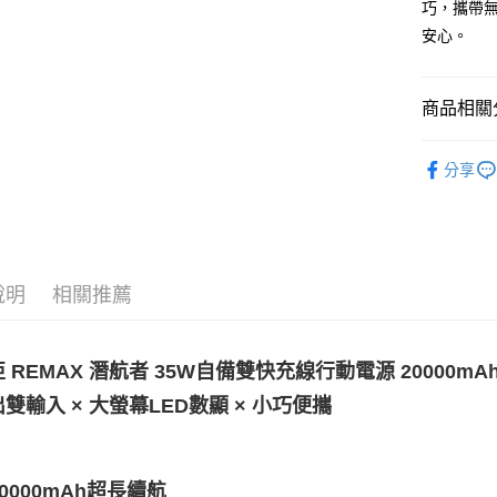
巧，攜帶無
相關說明
【關於「A
安心。
ATM付款
AFTEE
便利好安
１．簡單
商品相關分
２．便利
運送方式
３．安心
行動電源
付款後全
分享
【「AFT
行動電源
每筆NT$6
１．於結帳
付」結帳
付款後7-1
２．訂單
３．收到繳
每筆NT$6
／ATM／
說明
相關推薦
※ 請注意
(黑貓)宅配
絡購買商品
先享後付
每筆NT$1
※ 交易是
 REMAX 潛航者 35W自備雙快充線行動電源 20000mA
是否繳費成
(郵局)離
付客戶支
雙輸入 × 大螢幕LED數顯 × 小巧便攜
每筆NT$2
【注意事
１．透過由
交易，需
 20000mAh超長續航
求債權轉