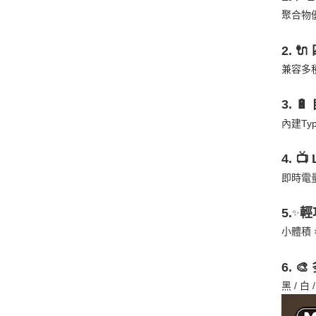
聚合物
2. 
兼容多種
3. 
內建Ty
4. 
即時電
5.
輕
✨
小體積
6. 
黑 / 