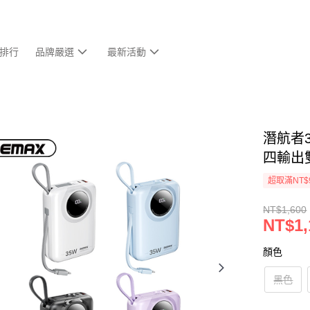
排行
品牌嚴選
最新活動
潛航者3
四輸出雙
超取滿NT$
NT$1,600
NT$1,
顏色
黑色