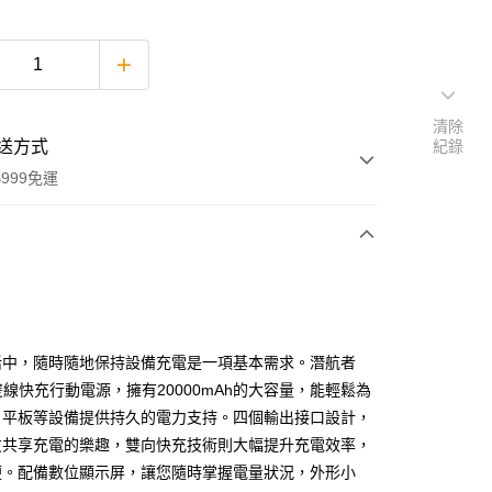
清除
送方式
紀錄
999免運
次付款
活中，隨時隨地保持設備充電是一項基本需求。潛航者
雙線快充行動電源，擁有20000mAh的大容量，能輕鬆為
、平板等設備提供持久的電力支持。四個輸出接口設計，
友共享充電的樂趣，雙向快充技術則大幅提升充電效率，
便。配備數位顯示屏，讓您隨時掌握電量狀況，外形小
享後付