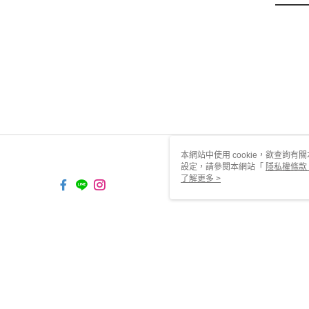
本網站中使用 cookie，欲查詢有關
設定，請參閱本網站「
隱私權條款
使用 cookie。
了解更多 >
TW-MWG1-67-53 Web2.0 Def
© 2026 by 摩比亞科技有限公司