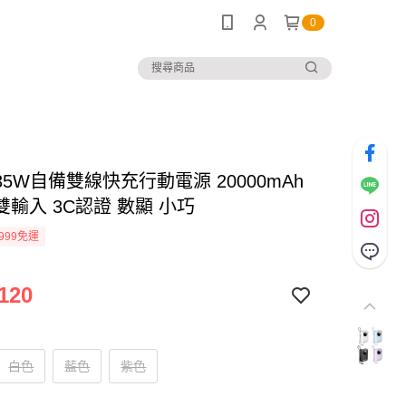
0
5W自備雙線快充行動電源 20000mAh
輸入 3C認證 數顯 小巧
999免運
120
白色
藍色
紫色