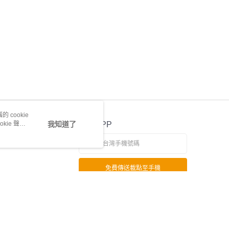
 cookie
kie 聲明
我知道了
官方APP
免費傳送載點至手機
若接到可疑電話，請洽詢165反詐騙專線
本站最佳瀏覽環境請使用 Google Chrome、Firefox 或 Edge 以上版本