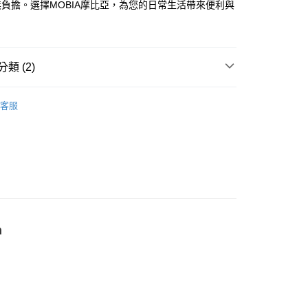
負擔。選擇MOBIA摩比亞，為您的日常生活帶來便利與
FTEE先享後付」】
先享後付是「在收到商品之後才付款」的支付方式。 讓您購物簡單
心！
：不需註冊會員、不需綁卡、不需儲值。
類 (2)
：只要手機號碼，簡訊認證，即可結帳。
：先確認商品／服務後，再付款。
20000mAh
家取貨
客服
EE先享後付」結帳流程】
自帶線行動電源
0，滿NT$999(含以上)免運費
方式選擇「AFTEE先享後付」後，將跳轉至「AFTEE先享後
頁面，進行簡訊認證並確認金額後，即可完成結帳。
1取貨
成立數日內，您將收到繳費通知簡訊。
費通知簡訊後14天內，點擊此簡訊中的連結，可透過四大超商
0，滿NT$999(含以上)免運費
網路銀行／等多元方式進行付款，方視為交易完成。
：結帳手續完成當下不需立刻繳費，但若您需要取消訂單，請聯
的店家。未經商家同意取消之訂單仍視為有效，需透過AFTEE
繳納相關費用。
00，滿NT$999(含以上)免運費
否成功請以「AFTEE先享後付 」之結帳頁面顯示為準，若有關於
h
功／繳費後需取消欲退款等相關疑問，請聯繫「AFTEE先享後
島宅配
援中心」
https://netprotections.freshdesk.com/support/home
00，滿NT$1,500(含以上)免運費
項】
恩沛科技股份有限公司提供之「AFTEE先享後付」服務完成之
依本服務之必要範圍內提供個人資料，並將交易相關給付款項請
讓予恩沛科技股份有限公司。