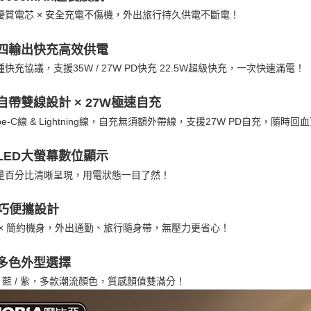
２．關於
優質電芯 × 安全充電不傷機，外出旅行持久供電不斷電！
https://aft
３．未成
「AFTE
🔌 四輸出快充高效供電
任。
快充協議，支援35W / 27W PD快充 22.5W超級快充，一次快速滿電！
４．使用「
即時審查
結果請求
🔋 自帶雙線設計 × 27W極速自充
５．嚴禁
pe-C線 & Lightning線，自充無須額外帶線，支援27W PD自充，隨時
形，恩沛
動。
📺 LED大螢幕數位顯示
量百分比清晰呈現，用電狀態一目了然！
巧便攜設計
 × 簡約機身，外出通勤、旅行隨身帶，無壓力更省心！
🎨 多色外型選擇
白 / 藍 / 紫，多款潮流顏色，質感顏值雙滿分！