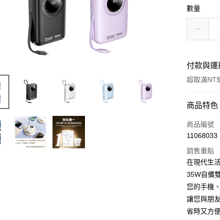
數量
付款與運
超取滿NT$
付款方式
商品特色
信用卡一
商品編號
11068033
LINE Pay
銷售重點
Apple Pay
在現代生
35W自備
街口支付
您的手機
悠遊付
讓您與朋
省時又方
AFTEE先