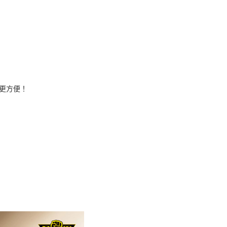
個人資料處理事宜，請瀏覽以下網址：
ee.tw/terms/#terms3
年的使用者請事先徵得法定代理人或監護人之同意方可使用
E先享後付」，若未經同意申辦者引起之損失，本公司不負相關責
AFTEE先享後付」時，將依據個別帳號之用戶狀況，依本公司
核予不同之上限額度；若仍有額度不足之情形，本公司將視審查
用戶進行身份認證。
一人註冊多個帳號或使用他人資訊註冊。若發現惡意使用之情
回血更方便！
科技股份有限公司將有權停止該用戶之使用額度並採取法律行