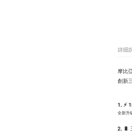
詳細
摩比亞
創新三
1. 
全新升
2. 