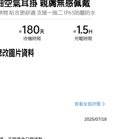
查看全部評價
2025/07/18