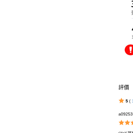
評價
5
(
a09253