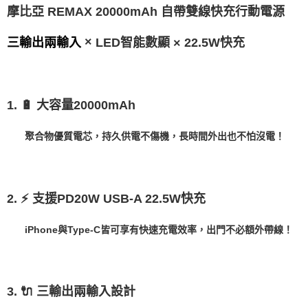
後付繳納相關費用。
REMAX
自帶雙線快充行動電源
摩比亞
20000mAh
(郵局)離島宅配
※ 交易是否成功請以「AFTEE先享後付 」之結帳頁面顯示為準，若有關於
是否繳費成功／繳費後需取消欲退款等相關疑問，請聯繫「AFTEE先享後付
每筆NT$200，滿NT$1,500(含以上)免運費
×
LED智能數顯
22.5W快充
客戶支援中心」
https://netprotections.freshdesk.com/support/home
×
三輸出兩輸入
【注意事項】
１．透過由恩沛科技股份有限公司提供之「AFTEE先享後付」服務完成之交
易，需依本服務之必要範圍內提供個人資料，並將交易相關給付款項請求債
權轉讓予恩沛科技股份有限公司。
1. 🔋 大容量20000mAh
２．關於個人資料處理事宜，請瀏覽以下網址：
https://aftee.tw/terms/#terms3
聚合物優質電芯，持久供電不傷機，長時間外出也不怕沒電！
３．未成年的使用者請事先徵得法定代理人或監護人之同意方可使用
「AFTEE先享後付」，若未經同意申辦者引起之損失，本公司不負相關責
任。
４．使用「AFTEE先享後付」時，將依據個別帳號之用戶狀況，依本公司即
時審查核予不同之上限額度；若仍有額度不足之情形，本公司將視審查結果
2. ⚡ 支援PD20W USB-A 22.5W快充
請求用戶進行身份認證。
５．嚴禁一人註冊多個帳號或使用他人資訊註冊。若發現惡意使用之情形，
恩沛科技股份有限公司將有權停止該用戶之使用額度並採取法律行動。
iPhone與Type-C皆可享有快速充電效率，出門不必額外帶線！
3. 🔌 三輸出兩輸入設計