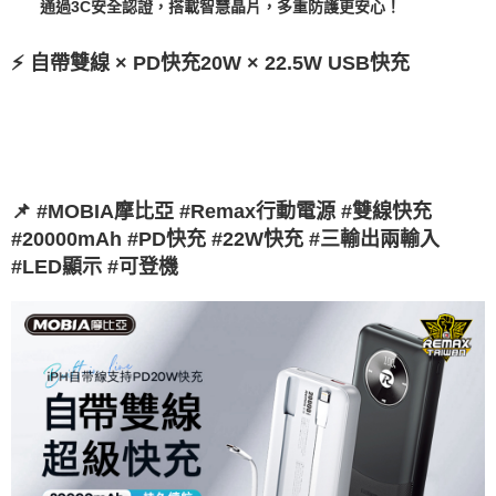
通過3C安全認證，搭載智慧晶片，多重防護更安心！
⚡ 自帶雙線 × PD快充20W × 22.5W USB快充
📌 #MOBIA摩比亞 #Remax行動電源 #雙線快充
#20000mAh #PD快充 #22W快充 #三輸出兩輸入
#LED顯示 #可登機