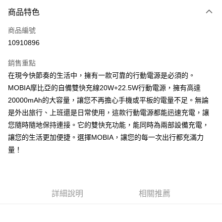
商品特色
Apple Pay
商品編號
街口支付
10910896
悠遊付
銷售重點
AFTEE先享後付
在現今快節奏的生活中，擁有一款可靠的行動電源是必須的。
相關說明
MOBIA摩比亞的自備雙快充線20W+22.5W行動電源，擁有高達
【關於「AFTEE先享後付」】
ATM付款
20000mAh的大容量，讓您不再擔心手機或平板的電量不足。無論
AFTEE先享後付是「在收到商品之後才付款」的支付方式。 讓您購物簡單
便利好安心！
是外出旅行、上班還是日常使用，這款行動電源都能迅速充電，讓
１．簡單：不需註冊會員、不需綁卡、不需儲值。
運送方式
您隨時隨地保持連接。它的雙快充功能，能同時為兩部設備充電，
２．便利：只要手機號碼，簡訊認證，即可結帳。
３．安心：先確認商品／服務後，再付款。
讓您的生活更加便捷。選擇MOBIA，讓您的每一次出行都充滿力
付款後全家取貨
量！
每筆NT$60，滿NT$999(含以上)免運費
【「AFTEE先享後付」結帳流程】
１．於結帳方式選擇「AFTEE先享後付」後，將跳轉至「AFTEE先享後付」
付款後7-11取貨
結帳頁面，進行簡訊認證並確認金額後，即可完成結帳。
２．訂單成立數日內，您將收到繳費通知簡訊。
每筆NT$60，滿NT$999(含以上)免運費
３．收到繳費通知簡訊後14天內，點擊此簡訊中的連結，可透過四大超商／
詳細說明
相關推薦
ATM／網路銀行／等多元方式進行付款，方視為交易完成。
(黑貓)宅配
※ 請注意：結帳手續完成當下不需立刻繳費，但若您需要取消訂單，請聯絡
每筆NT$100，滿NT$999(含以上)免運費
購買商品的店家。未經商家同意取消之訂單仍視為有效，需透過AFTEE先享