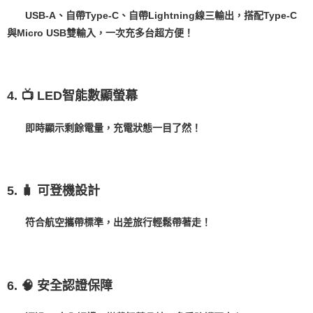
USB-A、自帶Type-C、自帶Lightning線三輸出，搭配Type-C
與Micro USB雙輸入，一次充多台超方便！
4. 📺 LED智能數顯螢幕
即時顯示剩餘電量，充電狀態一目了然！
5. 🧳 可登機設計
符合航空攜帶標準，出差旅行輕鬆帶著走！
6. 🧠 安全認證保障