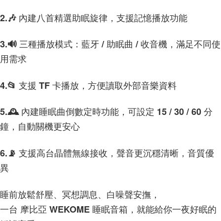
後付繳納相關費用。
(郵局)離島宅配
※ 交易是否成功請以「AFTEE先享後付 」之結帳頁面顯示為準，若有關於
2.🎶 內建八首精選助眠旋律，支援記憶播放功能
是否繳費成功／繳費後需取消欲退款等相關疑問，請聯繫「AFTEE先享後付
每筆NT$200，滿NT$1,500(含以上)免運費
客戶支援中心」
https://netprotections.freshdesk.com/support/home
3.🔊 三種播放模式：藍牙 / 助眠曲 / 收音機，滿足不同使
【注意事項】
１．透過由恩沛科技股份有限公司提供之「AFTEE先享後付」服務完成之交
用需求
易，需依本服務之必要範圍內提供個人資料，並將交易相關給付款項請求債
權轉讓予恩沛科技股份有限公司。
２．關於個人資料處理事宜，請瀏覽以下網址：
4.📂 支援 TF 卡播放，方便讀取外部音樂資料
https://aftee.tw/terms/#terms3
３．未成年的使用者請事先徵得法定代理人或監護人之同意方可使用
5.🕰️ 內建睡眠曲倒數定時功能，可設定 15 / 30 / 60 分
「AFTEE先享後付」，若未經同意申辦者引起之損失，本公司不負相關責
任。
鐘，自動關機更安心
４．使用「AFTEE先享後付」時，將依據個別帳號之用戶狀況，依本公司即
時審查核予不同之上限額度；若仍有額度不足之情形，本公司將視審查結果
請求用戶進行身份認證。
6.📡 支援高台晶體無線接收，聲音更沉穩清晰，音質優
５．嚴禁一人註冊多個帳號或使用他人資訊註冊。若發現惡意使用之情形，
恩沛科技股份有限公司將有權停止該用戶之使用額度並採取法律行動。
異
睡前放鬆舒壓、冥想調息、白噪聲安撫，
一台 摩比亞 WEKOME 睡眠音箱，就能給你一夜好眠的