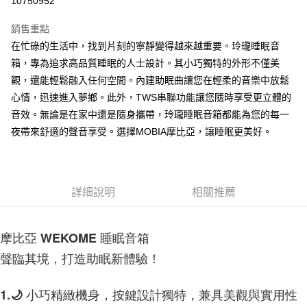
10750952
Apple Pay
銷售重點
街口支付
在忙碌的生活中，找到片刻的寧靜變得越來越重要。玲瓏睡眠音
箱，專為追求高品質睡眠的人士設計。其小巧獨特的外形不僅美
悠遊付
觀，還能輕鬆融入任何空間。內建助眠曲讓您在輕柔的音樂中放鬆
AFTEE先享後付
心情，迅速進入夢鄉。此外，TWS串聯功能讓您隨時享受更立體的
相關說明
音效。無論是在家中還是隨身攜帶，玲瓏睡眠音箱都能為您的每一
【關於「AFTEE先享後付」】
夜帶來舒適的聲音享受。選擇MOBIA摩比亞，讓睡眠更美好。
ATM付款
AFTEE先享後付是「在收到商品之後才付款」的支付方式。 讓您購物簡單
便利好安心！
１．簡單：不需註冊會員、不需綁卡、不需儲值。
運送方式
２．便利：只要手機號碼，簡訊認證，即可結帳。
３．安心：先確認商品／服務後，再付款。
付款後全家取貨
詳細說明
相關推薦
每筆NT$60，滿NT$999(含以上)免運費
【「AFTEE先享後付」結帳流程】
１．於結帳方式選擇「AFTEE先享後付」後，將跳轉至「AFTEE先享後付」
摩比亞 WEKOME 睡眠音箱
付款後7-11取貨
結帳頁面，進行簡訊認證並確認金額後，即可完成結帳。
２．訂單成立數日內，您將收到繳費通知簡訊。
每筆NT$60，滿NT$999(含以上)免運費
聲臨其境，打造助眠新體驗！
３．收到繳費通知簡訊後14天內，點擊此簡訊中的連結，可透過四大超商／
ATM／網路銀行／等多元方式進行付款，方視為交易完成。
(黑貓)宅配
※ 請注意：結帳手續完成當下不需立刻繳費，但若您需要取消訂單，請聯絡
1.🌙 小巧精緻機身，按鍵設計獨特，兼具美觀與實用性
每筆NT$100，滿NT$999(含以上)免運費
購買商品的店家。未經商家同意取消之訂單仍視為有效，需透過AFTEE先享