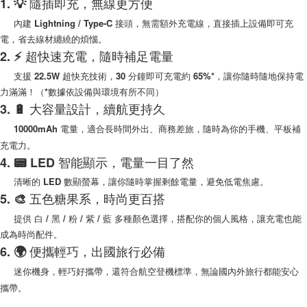
1. 💡 隨插即充，無線更方便
每筆NT$100，滿NT$999(含以上)免運費
購買商品的店家。未經商家同意取消之訂單仍視為有效，需透過AFTEE先享
內建 Lightning / Type-C 接頭，無需額外充電線，直接插上設備即可充
後付繳納相關費用。
(郵局)離島宅配
※ 交易是否成功請以「AFTEE先享後付 」之結帳頁面顯示為準，若有關於
電，省去線材纏繞的煩惱。
是否繳費成功／繳費後需取消欲退款等相關疑問，請聯繫「AFTEE先享後付
每筆NT$200，滿NT$1,500(含以上)免運費
2. ⚡ 超快速充電，隨時補足電量
客戶支援中心」
https://netprotections.freshdesk.com/support/home
支援 22.5W 超快充技術，30 分鐘即可充電約 65%*，讓你隨時隨地保持電
【注意事項】
力滿滿！（*數據依設備與環境有所不同）
１．透過由恩沛科技股份有限公司提供之「AFTEE先享後付」服務完成之交
3. 🔋 大容量設計，續航更持久
易，需依本服務之必要範圍內提供個人資料，並將交易相關給付款項請求債
權轉讓予恩沛科技股份有限公司。
10000mAh 電量，適合長時間外出、商務差旅，隨時為你的手機、平板補
２．關於個人資料處理事宜，請瀏覽以下網址：
充電力。
https://aftee.tw/terms/#terms3
３．未成年的使用者請事先徵得法定代理人或監護人之同意方可使用
4. 📟 LED 智能顯示，電量一目了然
「AFTEE先享後付」，若未經同意申辦者引起之損失，本公司不負相關責
清晰的 LED 數顯螢幕，讓你隨時掌握剩餘電量，避免低電焦慮。
任。
４．使用「AFTEE先享後付」時，將依據個別帳號之用戶狀況，依本公司即
5. 🎨 五色糖果系，時尚更百搭
時審查核予不同之上限額度；若仍有額度不足之情形，本公司將視審查結果
提供 白 / 黑 / 粉 / 紫 / 藍 多種顏色選擇，搭配你的個人風格，讓充電也能
請求用戶進行身份認證。
５．嚴禁一人註冊多個帳號或使用他人資訊註冊。若發現惡意使用之情形，
成為時尚配件。
恩沛科技股份有限公司將有權停止該用戶之使用額度並採取法律行動。
6. 🌍 便攜輕巧，出國旅行必備
迷你機身，輕巧好攜帶，還符合航空登機標準，無論國內外旅行都能安心
攜帶。