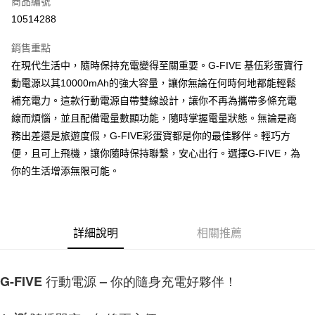
商品編號
LINE Pay
10514288
Apple Pay
銷售重點
街口支付
在現代生活中，隨時保持充電變得至關重要。G-FIVE 基伍彩蛋寶行
動電源以其10000mAh的強大容量，讓你無論在何時何地都能輕鬆
悠遊付
補充電力。這款行動電源自帶雙線設計，讓你不再為攜帶多條充電
AFTEE先享後付
線而煩惱，並且配備電量數顯功能，隨時掌握電量狀態。無論是商
相關說明
務出差還是旅遊度假，G-FIVE彩蛋寶都是你的最佳夥伴。輕巧方
【關於「AFTEE先享後付」】
便，且可上飛機，讓你隨時保持聯繫，安心出行。選擇G-FIVE，為
ATM付款
AFTEE先享後付是「在收到商品之後才付款」的支付方式。 讓您購物簡單
你的生活增添無限可能。
便利好安心！
１．簡單：不需註冊會員、不需綁卡、不需儲值。
運送方式
２．便利：只要手機號碼，簡訊認證，即可結帳。
３．安心：先確認商品／服務後，再付款。
付款後全家取貨
詳細說明
相關推薦
每筆NT$60，滿NT$999(含以上)免運費
【「AFTEE先享後付」結帳流程】
１．於結帳方式選擇「AFTEE先享後付」後，將跳轉至「AFTEE先享後付」
付款後7-11取貨
結帳頁面，進行簡訊認證並確認金額後，即可完成結帳。
２．訂單成立數日內，您將收到繳費通知簡訊。
G-FIVE 行動電源 – 你的隨身充電好夥伴！
每筆NT$60，滿NT$999(含以上)免運費
３．收到繳費通知簡訊後14天內，點擊此簡訊中的連結，可透過四大超商／
ATM／網路銀行／等多元方式進行付款，方視為交易完成。
(黑貓)宅配
※ 請注意：結帳手續完成當下不需立刻繳費，但若您需要取消訂單，請聯絡