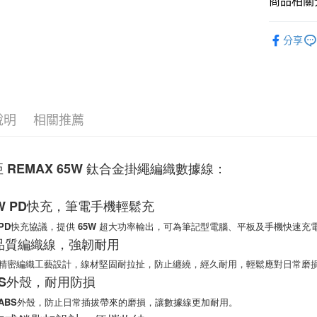
商品相關分
１．簡單
２．便利
運送方式
充電線材
３．安心
分享
充電線材
付款後全
【「AFT
每筆NT$6
１．於結帳
付」結帳
付款後7-1
２．訂單
３．收到繳
每筆NT$6
說明
相關推薦
／ATM／
※ 請注意
(黑貓)宅配
絡購買商品
先享後付
每筆NT$1
 REMAX 65W 鈦合金掛繩編織數據線：
※ 交易是
是否繳費成
(郵局)離
付客戶支
65W PD快充，筆電手機輕鬆充
每筆NT$2
D快充協議，提供 65W 超大功率輸出，可為筆記型電腦、平板及手機快速充
【注意事
１．透過由
高品質編織線，強韌耐用
交易，需
精密編織工藝設計，線材堅固耐拉扯，防止纏繞，經久耐用，輕鬆應對日常磨
求債權轉
２．關於
ABS外殼，耐用防損
https://aft
ABS外殼，防止日常插拔帶來的磨損，讓數據線更加耐用。
３．未成
「AFTE