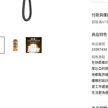
付款與運
超取滿NT$
付款方式
商品特色
信用卡一
商品編號
10397434
LINE Pay
銷售重點
Apple Pay
在快節奏的
摩比亞的
街口支付
地都能快速充
悠遊付
優雅的設
是工作還
AFTEE先
生活更為便
相關說明
【關於「A
ATM付款
AFTEE
便利好安