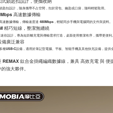
卡扣式鎖匙扣設計，便攜收納
任。
鎖匙扣設計，隨身攜帶不占空間，扣於背包、鑰匙或口袋，隨時輕鬆取用。
４．使用「
即時審查
480Mbps 高速數據傳輸
結果請求
高速數據傳輸，傳輸速度達 480Mbps，輕鬆同步手機與電腦間的文件與資料。
５．嚴禁
形，恩沛
0.2M 精巧短線，整潔無纏繞
動。
2米迷你設計，專為短距離充電與傳輸需求打造，桌面使用整潔有序，攜帶更便利
多設備廣泛兼容
多種USB-C設備，適用於筆記型電腦、平板、智能手機及其他快充設備，提供
 REMAX 鈦合金掛繩編織數據線，兼具 高效充電 與
中的強大夥伴。