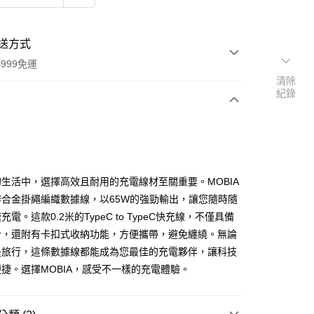
送方式
999免運
清除
紀錄
次付款
生活中，選擇高效且耐用的充電線材至關重要。MOBIA
鋅合金掛繩編織數據線，以65W的強勁輸出，讓您隨時隨
電。這款0.2米的TypeC to TypeC快充線，不僅具備
計，還附有卡扣式收納功能，方便攜帶，避免纏繞。無論
是旅行，這條數據線都能成為您最佳的充電夥伴，讓科技
享後付
捷。選擇MOBIA，感受不一樣的充電體驗。
FTEE先享後付」】
先享後付是「在收到商品之後才付款」的支付方式。 讓您購物簡單
心！