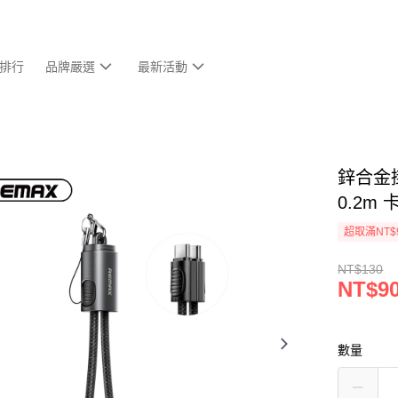
排行
品牌嚴選
最新活動
鋅合金掛繩
0.2m
超取滿NT$
NT$130
NT$9
數量