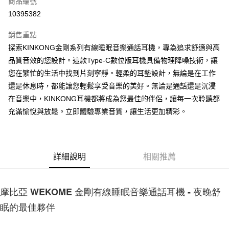
商品編號
LINE Pay
10395382
Apple Pay
銷售重點
街口支付
探索KINKONG金剛系列有線睡眠音樂通話耳機，專為追求舒適與高
品質音效的您設計。這款Type-C數位版耳機具備物理降噪技術，讓
悠遊付
您在繁忙的生活中找到片刻寧靜。輕柔的耳墊設計，無論是在工作
AFTEE先享後付
還是休息時，都能讓您輕鬆享受音樂的美好。無論是通話還是沉浸
相關說明
在音樂中，KINKONG耳機都將成為您最佳的伴侶，讓每一次聆聽都
【關於「AFTEE先享後付」】
充滿愉悅與放鬆。立即體驗專業音質，讓生活更加精彩。
ATM付款
AFTEE先享後付是「在收到商品之後才付款」的支付方式。 讓您購物簡單
便利好安心！
１．簡單：不需註冊會員、不需綁卡、不需儲值。
運送方式
２．便利：只要手機號碼，簡訊認證，即可結帳。
３．安心：先確認商品／服務後，再付款。
付款後全家取貨
詳細說明
相關推薦
每筆NT$60，滿NT$999(含以上)免運費
【「AFTEE先享後付」結帳流程】
１．於結帳方式選擇「AFTEE先享後付」後，將跳轉至「AFTEE先享後付」
摩比亞 WEKOME 金剛有線睡眠音樂通話耳機 - 夜晚舒
付款後7-11取貨
結帳頁面，進行簡訊認證並確認金額後，即可完成結帳。
２．訂單成立數日內，您將收到繳費通知簡訊。
每筆NT$60，滿NT$999(含以上)免運費
眠的最佳夥伴
３．收到繳費通知簡訊後14天內，點擊此簡訊中的連結，可透過四大超商／
ATM／網路銀行／等多元方式進行付款，方視為交易完成。
(黑貓)宅配
※ 請注意：結帳手續完成當下不需立刻繳費，但若您需要取消訂單，請聯絡