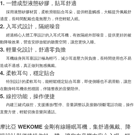
1. 一體成型液態矽膠，貼耳舒適
每筆NT$100，滿NT$999(含以上)免運費
購買商品的店家。未經商家同意取消之訂單仍視為有效，需透過AFTEE先享
後付繳納相關費用。
採用液態矽膠材質，柔軟滑順貼合耳朵，提供輕盈觸感，大幅提升佩戴舒
(郵局)離島宅配
※ 交易是否成功請以「AFTEE先享後付 」之結帳頁面顯示為準，若有關於
適度，長時間配戴也毫無壓力，伴您輕鬆入眠。
是否繳費成功／繳費後需取消欲退款等相關疑問，請聯繫「AFTEE先享後付
每筆NT$200，滿NT$1,500(含以上)免運費
2. 入耳式設計，隔絕噪音
客戶支援中心」
https://netprotections.freshdesk.com/support/home
經過精心人體工學設計的入耳式耳機，有效隔絕外部噪音，提供更好的被
【注意事項】
動降噪效果，營造安靜放鬆的聽覺空間，讓您更快入睡。
１．透過由恩沛科技股份有限公司提供之「AFTEE先享後付」服務完成之交
易，需依本服務之必要範圍內提供個人資料，並將交易相關給付款項請求債
3. 輕量化設計，舒適零負擔
權轉讓予恩沛科技股份有限公司。
耳機線身與耳塞設計極為輕巧，減少耳道壓力與負擔，長時間使用也不易
２．關於個人資料處理事宜，請瀏覽以下網址：
https://aftee.tw/terms/#terms3
造成不適感，真正做到無感佩戴。
３．未成年的使用者請事先徵得法定代理人或監護人之同意方可使用
4. 柔軟耳勾，穩定貼合
「AFTEE先享後付」，若未經同意申辦者引起之損失，本公司不負相關責
任。
特別設計的柔軟耳勾，能輕鬆穩定貼合耳廓，即使側睡也不易滑動，讓您
４．使用「AFTEE先享後付」時，將依據個別帳號之用戶狀況，依本公司即
在翻身時耳機依然穩固，伴隨整夜的音樂陪伴。
時審查核予不同之上限額度；若仍有額度不足之情形，本公司將視審查結果
5. 線控功能，操作便捷
請求用戶進行身份認證。
５．嚴禁一人註冊多個帳號或使用他人資訊註冊。若發現惡意使用之情形，
內建三鍵式線控，支援播放/暫停、音量調整以及接聽/掛斷電話功能，操作
恩沛科技股份有限公司將有權停止該用戶之使用額度並採取法律行動。
直覺方便，輕鬆切換音樂與通話。
摩比亞 WEKOME 金剛有線睡眠耳機，集舒適佩戴、降