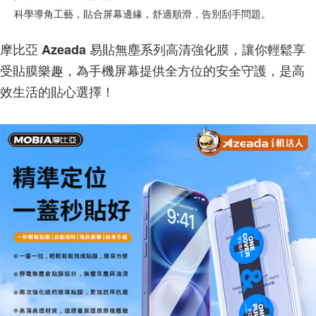
科學導角工藝，貼合屏幕邊緣，舒適順滑，告別刮手問題。
摩比亞 Azeada 易貼無塵系列高清強化膜，讓你輕鬆享
受貼膜樂趣，為手機屏幕提供全方位的安全守護，是高
效生活的貼心選擇！