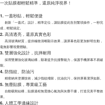
一次貼膜都輕鬆精準，還原純淨視界！
每筆NT$100，滿NT$999(含以上)免運費
購買商品的店家。未經商家同意取消之訂單仍視為有效，需透過AFTEE先享
後付繳納相關費用。
(郵局)離島宅配
※ 交易是否成功請以「AFTEE先享後付 」之結帳頁面顯示為準，若有關於
1. 一蓋秒貼，輕鬆便捷
是否繳費成功／繳費後需取消欲退款等相關疑問，請聯繫「AFTEE先享後付
每筆NT$200，滿NT$1,500(含以上)免運費
客戶支援中心」
https://netprotections.freshdesk.com/support/home
創新「一蓋式」設計，精準定位，讓貼膜從此告別繁瑣操作，一秒完
成，輕鬆搞定。
【注意事項】
１．透過由恩沛科技股份有限公司提供之「AFTEE先享後付」服務完成之交
2. 高清透亮，還原真實色彩
易，需依本服務之必要範圍內提供個人資料，並將交易相關給付款項請求債
高清玻璃材質，提供極致清晰顯示效果，讓屏幕色彩更加鮮明生動，
權轉讓予恩沛科技股份有限公司。
２．關於個人資料處理事宜，請瀏覽以下網址：
毫無影響視覺體驗。
https://aftee.tw/terms/#terms3
3. 雙層強化設計，抗摔耐用
３．未成年的使用者請事先徵得法定代理人或監護人之同意方可使用
「AFTEE先享後付」，若未經同意申辦者引起之損失，本公司不負相關責
採用雙層強化玻璃結構，顯著提升抗撞擊能力，保護手機屏幕不易破
任。
裂。
４．使用「AFTEE先享後付」時，將依據個別帳號之用戶狀況，依本公司即
4. 防指紋、防油污
時審查核予不同之上限額度；若仍有額度不足之情形，本公司將視審查結果
請求用戶進行身份認證。
精密納米塗層技術，減少指紋殘留，抗油抗污，保持屏幕潔淨如新。
５．嚴禁一人註冊多個帳號或使用他人資訊註冊。若發現惡意使用之情形，
5. 無塵貼膜，專業級工藝
恩沛科技股份有限公司將有權停止該用戶之使用額度並採取法律行動。
自動吸附結構，貼膜過程無需擔心氣泡與灰塵干擾，打造完美平整效
果。
6. 人體工學邊緣設計