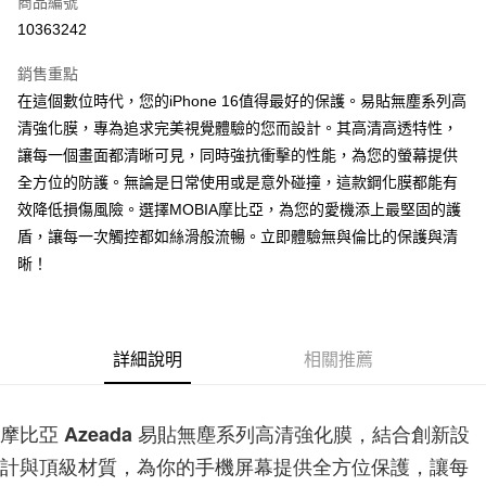
商品編號
LINE Pay
10363242
Apple Pay
銷售重點
街口支付
在這個數位時代，您的iPhone 16值得最好的保護。易貼無塵系列高
清強化膜，專為追求完美視覺體驗的您而設計。其高清高透特性，
悠遊付
讓每一個畫面都清晰可見，同時強抗衝擊的性能，為您的螢幕提供
AFTEE先享後付
全方位的防護。無論是日常使用或是意外碰撞，這款鋼化膜都能有
相關說明
效降低損傷風險。選擇MOBIA摩比亞，為您的愛機添上最堅固的護
【關於「AFTEE先享後付」】
盾，讓每一次觸控都如絲滑般流暢。立即體驗無與倫比的保護與清
ATM付款
AFTEE先享後付是「在收到商品之後才付款」的支付方式。 讓您購物簡單
晰！
便利好安心！
１．簡單：不需註冊會員、不需綁卡、不需儲值。
運送方式
２．便利：只要手機號碼，簡訊認證，即可結帳。
３．安心：先確認商品／服務後，再付款。
付款後全家取貨
詳細說明
相關推薦
每筆NT$60，滿NT$999(含以上)免運費
【「AFTEE先享後付」結帳流程】
１．於結帳方式選擇「AFTEE先享後付」後，將跳轉至「AFTEE先享後付」
付款後7-11取貨
結帳頁面，進行簡訊認證並確認金額後，即可完成結帳。
２．訂單成立數日內，您將收到繳費通知簡訊。
摩比亞 Azeada 易貼無塵系列高清強化膜，結合創新設
每筆NT$60，滿NT$999(含以上)免運費
３．收到繳費通知簡訊後14天內，點擊此簡訊中的連結，可透過四大超商／
計與頂級材質，為你的手機屏幕提供全方位保護，讓每
ATM／網路銀行／等多元方式進行付款，方視為交易完成。
(黑貓)宅配
※ 請注意：結帳手續完成當下不需立刻繳費，但若您需要取消訂單，請聯絡