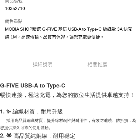
商品編號
LINE Pay
10352710
Apple Pay
銷售重點
街口支付
MOBIA SHOP精選 G-FIVE 基伍 USB-A to Type-C 編織款 3A 快充
線 1M，高速傳輸、品質有保證，讓您充電更便捷。
悠遊付
AFTEE先享後付
相關說明
詳細說明
相關推薦
【關於「AFTEE先享後付」】
ATM付款
AFTEE先享後付是「在收到商品之後才付款」的支付方式。 讓您購物簡單
便利好安心！
１．簡單：不需註冊會員、不需綁卡、不需儲值。
G-FIVE USB-A to Type-C
運送方式
２．便利：只要手機號碼，簡訊認證，即可結帳。
暢快連接，極速充電，為您的數位生活提供卓越支持！
３．安心：先確認商品／服務後，再付款。
付款後全家取貨
每筆NT$60，滿NT$999(含以上)免運費
【「AFTEE先享後付」結帳流程】
1. ✨ 編織材質，耐用升級
１．於結帳方式選擇「AFTEE先享後付」後，將跳轉至「AFTEE先享後付」
付款後7-11取貨
結帳頁面，進行簡訊認證並確認金額後，即可完成結帳。
採用高品質編織材質，提升線材韌性與耐用性，有效防纏繞、防折損，為
２．訂單成立數日內，您將收到繳費通知簡訊。
每筆NT$60，滿NT$999(含以上)免運費
您提供持久可靠的使用體驗。
３．收到繳費通知簡訊後14天內，點擊此簡訊中的連結，可透過四大超商／
ATM／網路銀行／等多元方式進行付款，方視為交易完成。
2.
🌟 高品質純銅線，耐用穩定
(黑貓)宅配
※ 請注意：結帳手續完成當下不需立刻繳費，但若您需要取消訂單，請聯絡