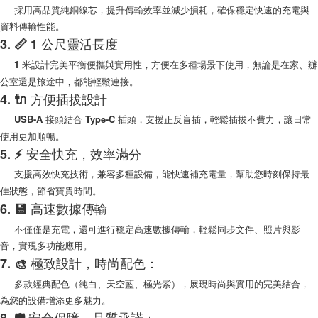
採用高品質純銅線芯，提升傳輸效率並減少損耗，確保穩定快速的充電與
每筆NT$100，滿NT$999(含以上)免運費
購買商品的店家。未經商家同意取消之訂單仍視為有效，需透過AFTEE先享
後付繳納相關費用。
資料傳輸性能。
(郵局)離島宅配
※ 交易是否成功請以「AFTEE先享後付 」之結帳頁面顯示為準，若有關於
3. 📏 1 公尺靈活長度
是否繳費成功／繳費後需取消欲退款等相關疑問，請聯繫「AFTEE先享後付
每筆NT$200，滿NT$1,500(含以上)免運費
客戶支援中心」
https://netprotections.freshdesk.com/support/home
1 米設計完美平衡便攜與實用性，方便在多種場景下使用，無論是在家、辦
公室還是旅途中，都能輕鬆連接。
【注意事項】
4. 🔌 方便插拔設計
１．透過由恩沛科技股份有限公司提供之「AFTEE先享後付」服務完成之交
易，需依本服務之必要範圍內提供個人資料，並將交易相關給付款項請求債
USB-A 接頭結合 Type-C 插頭，支援正反盲插，輕鬆插拔不費力，讓日常
權轉讓予恩沛科技股份有限公司。
使用更加順暢。
２．關於個人資料處理事宜，請瀏覽以下網址：
https://aftee.tw/terms/#terms3
5. ⚡ 安全快充，效率滿分
３．未成年的使用者請事先徵得法定代理人或監護人之同意方可使用
支援高效快充技術，兼容多種設備，能快速補充電量，幫助您時刻保持最
「AFTEE先享後付」，若未經同意申辦者引起之損失，本公司不負相關責
任。
佳狀態，節省寶貴時間。
４．使用「AFTEE先享後付」時，將依據個別帳號之用戶狀況，依本公司即
6. 💾 高速數據傳輸
時審查核予不同之上限額度；若仍有額度不足之情形，本公司將視審查結果
請求用戶進行身份認證。
不僅僅是充電，還可進行穩定高速數據傳輸，輕鬆同步文件、照片與影
５．嚴禁一人註冊多個帳號或使用他人資訊註冊。若發現惡意使用之情形，
音，實現多功能應用。
恩沛科技股份有限公司將有權停止該用戶之使用額度並採取法律行動。
7.
🎨
極致設計，時尚配色：
多款經典配色（純白、天空藍、極光紫），展現時尚與實用的完美結合，
為您的設備增添更多魅力。