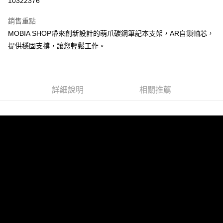
10322376
Apple Pay
銷售重點
街口支付
MOBIA SHOP帶來創新設計的萌爪碳鋼筆記本支架，AR自鎖軸芯，
提供穩固支撐，讓您輕鬆工作。
悠遊付
AFTEE先享後付
相關說明
詳細說明
相關推薦
【關於「AFTEE先享後付」】
ATM付款
AFTEE先享後付是「在收到商品之後才付款」的支付方式。 讓您購物簡單
便利好安心！
１．簡單：不需註冊會員、不需綁卡、不需儲值。
運送方式
２．便利：只要手機號碼，簡訊認證，即可結帳。
３．安心：先確認商品／服務後，再付款。
付款後全家取貨
每筆NT$60，滿NT$999(含以上)免運費
【「AFTEE先享後付」結帳流程】
１．於結帳方式選擇「AFTEE先享後付」後，將跳轉至「AFTEE先享後付」
付款後7-11取貨
結帳頁面，進行簡訊認證並確認金額後，即可完成結帳。
２．訂單成立數日內，您將收到繳費通知簡訊。
每筆NT$60，滿NT$999(含以上)免運費
３．收到繳費通知簡訊後14天內，點擊此簡訊中的連結，可透過四大超商／
ATM／網路銀行／等多元方式進行付款，方視為交易完成。
(黑貓)宅配
※ 請注意：結帳手續完成當下不需立刻繳費，但若您需要取消訂單，請聯絡
每筆NT$100，滿NT$999(含以上)免運費
購買商品的店家。未經商家同意取消之訂單仍視為有效，需透過AFTEE先享