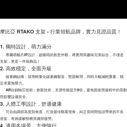
後付繳納相關費用。
(郵局)離島宅配
※ 交易是否成功請以「AFTEE先享後付 」之結帳頁面顯示為準，若有關於
是否繳費成功／繳費後需取消欲退款等相關疑問，請聯繫「AFTEE先享後付
每筆NT$200，滿NT$1,500(含以上)免運費
客戶支援中心」
https://netprotections.freshdesk.com/support/home
【注意事項】
摩比亞 RTAKO 支架 - 行業領航品牌，實力見證品質！
１．透過由恩沛科技股份有限公司提供之「AFTEE先享後付」服務完成之交
易，需依本服務之必要範圍內提供個人資料，並將交易相關給付款項請求債
權轉讓予恩沛科技股份有限公司。
1. 獨特設計，萌力滿分
２．關於個人資料處理事宜，請瀏覽以下網址：
https://aftee.tw/terms/#terms3
專屬萌貓爪IP設計：超吸睛的創意外觀，將實用與趣味完美結合，不僅是
３．未成年的使用者請事先徵得法定代理人或監護人之同意方可使用
支架，更是一件裝飾品！
「AFTEE先享後付」，若未經同意申辦者引起之損失，本公司不負相關責
2. 高效穩定，全面升級
任。
４．使用「AFTEE先享後付」時，將依據個別帳號之用戶狀況，依本公司即
碳素鋼結構：採用輕量化碳素鋼製造，堅固耐用，同時大幅減輕重量，穩
時審查核予不同之上限額度；若仍有額度不足之情形，本公司將視審查結果
定承重無壓力。
請求用戶進行身份認證。
５．嚴禁一人註冊多個帳號或使用他人資訊註冊。若發現惡意使用之情形，
AR自鎖軸芯技術：創新技術，支撐性能提升8倍，避免因使用過程中的晃動
恩沛科技股份有限公司將有權停止該用戶之使用額度並採取法律行動。
而影響設備安全。
3. 人體工學設計，舒適健康
可自由調節高度與角度，打造最佳觀看視角，糾正長時間低頭帶來的不良
坐姿，有效緩解頸椎與腰部疲勞。
4. 適用多場景，方便隨行