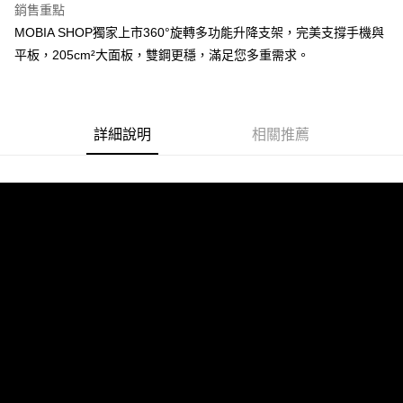
銷售重點
街口支付
MOBIA SHOP獨家上市360°旋轉多功能升降支架，完美支撐手機與
平板，205cm²大面板，雙鋼更穩，滿足您多重需求。
悠遊付
AFTEE先享後付
相關說明
詳細說明
相關推薦
【關於「AFTEE先享後付」】
ATM付款
AFTEE先享後付是「在收到商品之後才付款」的支付方式。 讓您購物簡單
便利好安心！
１．簡單：不需註冊會員、不需綁卡、不需儲值。
運送方式
２．便利：只要手機號碼，簡訊認證，即可結帳。
３．安心：先確認商品／服務後，再付款。
付款後全家取貨
每筆NT$60，滿NT$999(含以上)免運費
【「AFTEE先享後付」結帳流程】
１．於結帳方式選擇「AFTEE先享後付」後，將跳轉至「AFTEE先享後付」
付款後7-11取貨
結帳頁面，進行簡訊認證並確認金額後，即可完成結帳。
２．訂單成立數日內，您將收到繳費通知簡訊。
每筆NT$60，滿NT$999(含以上)免運費
３．收到繳費通知簡訊後14天內，點擊此簡訊中的連結，可透過四大超商／
ATM／網路銀行／等多元方式進行付款，方視為交易完成。
(黑貓)宅配
※ 請注意：結帳手續完成當下不需立刻繳費，但若您需要取消訂單，請聯絡
每筆NT$100，滿NT$999(含以上)免運費
購買商品的店家。未經商家同意取消之訂單仍視為有效，需透過AFTEE先享
後付繳納相關費用。
(郵局)離島宅配
※ 交易是否成功請以「AFTEE先享後付 」之結帳頁面顯示為準，若有關於