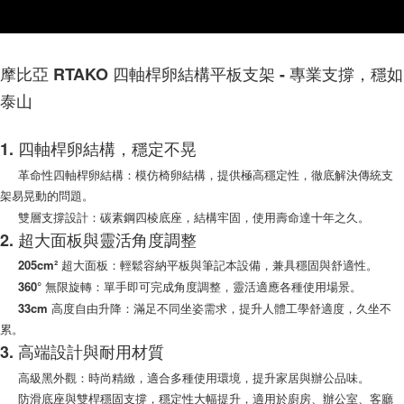
是否繳費成功／繳費後需取消欲退款等相關疑問，請聯繫「AFTEE先享後付
每筆NT$200，滿NT$1,500(含以上)免運費
客戶支援中心」
https://netprotections.freshdesk.com/support/home
【注意事項】
摩比亞 RTAKO 四軸桿卵結構平板支架 - 專業支撐，穩如
１．透過由恩沛科技股份有限公司提供之「AFTEE先享後付」服務完成之交
易，需依本服務之必要範圍內提供個人資料，並將交易相關給付款項請求債
泰山
權轉讓予恩沛科技股份有限公司。
２．關於個人資料處理事宜，請瀏覽以下網址：
https://aftee.tw/terms/#terms3
1. 四軸桿卵結構，穩定不晃
３．未成年的使用者請事先徵得法定代理人或監護人之同意方可使用
「AFTEE先享後付」，若未經同意申辦者引起之損失，本公司不負相關責
革命性四軸桿卵結構：模仿椅卵結構，提供極高穩定性，徹底解決傳統支
任。
架易晃動的問題。
４．使用「AFTEE先享後付」時，將依據個別帳號之用戶狀況，依本公司即
雙層支撐設計：碳素鋼四棱底座，結構牢固，使用壽命達十年之久。
時審查核予不同之上限額度；若仍有額度不足之情形，本公司將視審查結果
2. 超大面板與靈活角度調整
請求用戶進行身份認證。
５．嚴禁一人註冊多個帳號或使用他人資訊註冊。若發現惡意使用之情形，
205cm² 超大面板：輕鬆容納平板與筆記本設備，兼具穩固與舒適性。
恩沛科技股份有限公司將有權停止該用戶之使用額度並採取法律行動。
360° 無限旋轉：單手即可完成角度調整，靈活適應各種使用場景。
33cm 高度自由升降：滿足不同坐姿需求，提升人體工學舒適度，久坐不
累。
3. 高端設計與耐用材質
高級黑外觀：時尚精緻，適合多種使用環境，提升家居與辦公品味。
防滑底座與雙桿穩固支撐，穩定性大幅提升，適用於廚房、辦公室、客廳