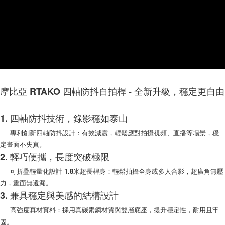
是否繳費成功／繳費後需取消欲退款等相關疑問，請聯繫「AFTEE先享後付
每筆NT$200，滿NT$1,500(含以上)免運費
客戶支援中心」
https://netprotections.freshdesk.com/support/home
【注意事項】
１．透過由恩沛科技股份有限公司提供之「AFTEE先享後付」服務完成之交
易，需依本服務之必要範圍內提供個人資料，並將交易相關給付款項請求債
權轉讓予恩沛科技股份有限公司。
２．關於個人資料處理事宜，請瀏覽以下網址：
https://aftee.tw/terms/#terms3
３．未成年的使用者請事先徵得法定代理人或監護人之同意方可使用
摩比亞 RTAKO 四軸防抖自拍桿 - 全新升級，穩定更自由
「AFTEE先享後付」，若未經同意申辦者引起之損失，本公司不負相關責
任。
４．使用「AFTEE先享後付」時，將依據個別帳號之用戶狀況，依本公司即
1. 四軸防抖技術，錄影穩如泰山
時審查核予不同之上限額度；若仍有額度不足之情形，本公司將視審查結果
專利創新四軸防抖設計：有效減震，輕鬆應對拍攝視頻、直播等場景，穩
請求用戶進行身份認證。
５．嚴禁一人註冊多個帳號或使用他人資訊註冊。若發現惡意使用之情形，
定畫面不失真。
恩沛科技股份有限公司將有權停止該用戶之使用額度並採取法律行動。
2. 輕巧便攜，長度突破極限
可折疊輕量化設計 1.8米超長桿身：輕鬆拍攝全身或多人合影，超廣角無壓
力，畫面無遺漏。
3. 兼具穩定與美感的結構設計
高強度真材實料：採用真碳素鋼材質與雙層底座，提升穩定性，耐用且牢
固。