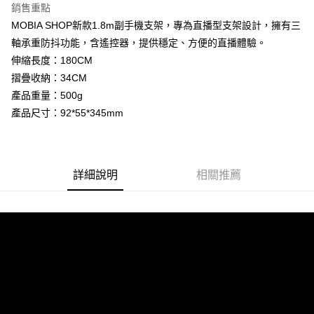
銷售重點
街口支付
MOBIA SHOP新款1.8m副手機支架，專為直播型支架設計，擁有三
軸承重防抖功能，含遙控器，提供穩定、方便的直播體驗。
悠遊付
伸縮長度：180CM
AFTEE先享後付
摺疊收納：34CM
相關說明
產品重量：500g
【關於「AFTEE先享後付」】
產品尺寸：92*55*345mm
ATM付款
AFTEE先享後付是「在收到商品之後才付款」的支付方式。 讓您購物簡單
便利好安心！
１．簡單：不需註冊會員、不需綁卡、不需儲值。
運送方式
２．便利：只要手機號碼，簡訊認證，即可結帳。
３．安心：先確認商品／服務後，再付款。
付款後全家取貨
詳細說明
相關推薦
每筆NT$60，滿NT$999(含以上)免運費
【「AFTEE先享後付」結帳流程】
１．於結帳方式選擇「AFTEE先享後付」後，將跳轉至「AFTEE先享後付」
付款後7-11取貨
結帳頁面，進行簡訊認證並確認金額後，即可完成結帳。
２．訂單成立數日內，您將收到繳費通知簡訊。
每筆NT$60，滿NT$999(含以上)免運費
３．收到繳費通知簡訊後14天內，點擊此簡訊中的連結，可透過四大超商／
ATM／網路銀行／等多元方式進行付款，方視為交易完成。
(黑貓)宅配
※ 請注意：結帳手續完成當下不需立刻繳費，但若您需要取消訂單，請聯絡
每筆NT$100，滿NT$999(含以上)免運費
購買商品的店家。未經商家同意取消之訂單仍視為有效，需透過AFTEE先享
後付繳納相關費用。
(郵局)離島宅配
※ 交易是否成功請以「AFTEE先享後付 」之結帳頁面顯示為準，若有關於