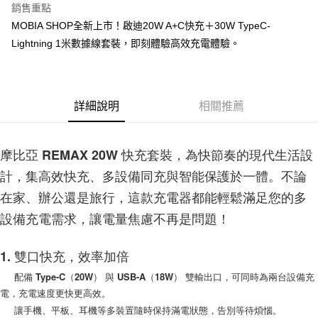
銷售重點
街口支付
MOBIA SHOP全新上市！啟迪20W A+C快充＋30W TypeC-
Lightning 1米數據線套裝，即刻體驗高效充電體驗。
悠遊付
AFTEE先享後付
相關說明
詳細說明
相關推薦
【關於「AFTEE先享後付」】
ATM付款
AFTEE先享後付是「在收到商品之後才付款」的支付方式。 讓您購物簡單
便利好安心！
１．簡單：不需註冊會員、不需綁卡、不需儲值。
摩比亞 REMAX 20W 快充套裝，為快節奏的現代生活設
運送方式
２．便利：只要手機號碼，簡訊認證，即可結帳。
計，集高效快充、多設備同充與智能保護於一體。不論
３．安心：先確認商品／服務後，再付款。
付款後全家取貨
在家、辦公還是旅行，這款充電器都能輕鬆滿足您的多
每筆NT$60，滿NT$999(含以上)免運費
【「AFTEE先享後付」結帳流程】
１．於結帳方式選擇「AFTEE先享後付」後，將跳轉至「AFTEE先享後付」
設備充電需求，讓電量焦慮不再是問題！
付款後7-11取貨
結帳頁面，進行簡訊認證並確認金額後，即可完成結帳。
２．訂單成立數日內，您將收到繳費通知簡訊。
每筆NT$60，滿NT$999(含以上)免運費
３．收到繳費通知簡訊後14天內，點擊此簡訊中的連結，可透過四大超商／
1. 雙口快充，效率加倍
ATM／網路銀行／等多元方式進行付款，方視為交易完成。
(黑貓)宅配
※ 請注意：結帳手續完成當下不需立刻繳費，但若您需要取消訂單，請聯絡
配備 Type-C（20W） 與 USB-A（18W） 雙輸出口，可同時為兩台設備充
每筆NT$100，滿NT$999(含以上)免運費
購買商品的店家。未經商家同意取消之訂單仍視為有效，需透過AFTEE先享
電，充電速度更快更高效。
後付繳納相關費用。
讓手機、平板、耳機等多裝置隨時保持滿電狀態，告別等待煩惱。
(郵局)離島宅配
※ 交易是否成功請以「AFTEE先享後付 」之結帳頁面顯示為準，若有關於