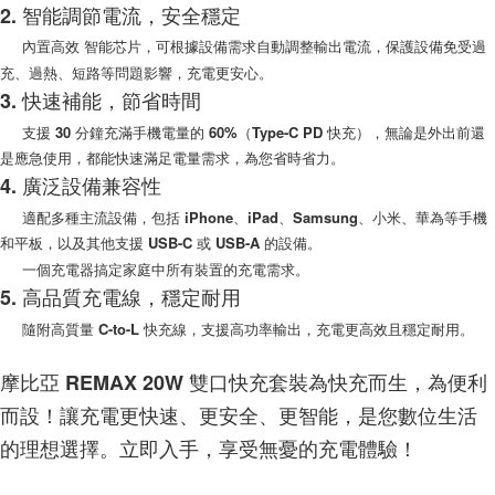
2. 智能調節電流，安全穩定
是否繳費成功／繳費後需取消欲退款等相關疑問，請聯繫「AFTEE先享後付
每筆NT$200，滿NT$1,500(含以上)免運費
客戶支援中心」
https://netprotections.freshdesk.com/support/home
內置高效 智能芯片，可根據設備需求自動調整輸出電流，保護設備免受過
充、過熱、短路等問題影響，充電更安心。
【注意事項】
１．透過由恩沛科技股份有限公司提供之「AFTEE先享後付」服務完成之交
3. 快速補能，節省時間
易，需依本服務之必要範圍內提供個人資料，並將交易相關給付款項請求債
支援 30 分鐘充滿手機電量的 60%（Type-C PD 快充），無論是外出前還
權轉讓予恩沛科技股份有限公司。
２．關於個人資料處理事宜，請瀏覽以下網址：
是應急使用，都能快速滿足電量需求，為您省時省力。
https://aftee.tw/terms/#terms3
4. 廣泛設備兼容性
３．未成年的使用者請事先徵得法定代理人或監護人之同意方可使用
「AFTEE先享後付」，若未經同意申辦者引起之損失，本公司不負相關責
適配多種主流設備，包括 iPhone、iPad、Samsung、小米、華為等手機
任。
和平板，以及其他支援 USB-C 或 USB-A 的設備。
４．使用「AFTEE先享後付」時，將依據個別帳號之用戶狀況，依本公司即
一個充電器搞定家庭中所有裝置的充電需求。
時審查核予不同之上限額度；若仍有額度不足之情形，本公司將視審查結果
請求用戶進行身份認證。
5. 高品質充電線，穩定耐用
５．嚴禁一人註冊多個帳號或使用他人資訊註冊。若發現惡意使用之情形，
隨附高質量 C-to-L 快充線，支援高功率輸出，充電更高效且穩定耐用。
恩沛科技股份有限公司將有權停止該用戶之使用額度並採取法律行動。
摩比亞 REMAX 20W 雙口快充套裝為快充而生，為便利
而設！讓充電更快速、更安全、更智能，是您數位生活
的理想選擇。立即入手，享受無憂的充電體驗！