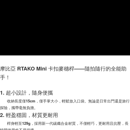
後付繳納相關費用。
(郵局)離島宅配
※ 交易是否成功請以「AFTEE先享後付 」之結帳頁面顯示為準，若有關於
是否繳費成功／繳費後需取消欲退款等相關疑問，請聯繫「AFTEE先享後付
每筆NT$200，滿NT$1,500(含以上)免運費
客戶支援中心」
https://netprotections.freshdesk.com/support/home
【注意事項】
１．透過由恩沛科技股份有限公司提供之「AFTEE先享後付」服務完成之交
易，需依本服務之必要範圍內提供個人資料，並將交易相關給付款項請求債
權轉讓予恩沛科技股份有限公司。
２．關於個人資料處理事宜，請瀏覽以下網址：
https://aftee.tw/terms/#terms3
３．未成年的使用者請事先徵得法定代理人或監護人之同意方可使用
「AFTEE先享後付」，若未經同意申辦者引起之損失，本公司不負相關責
摩比亞 RTAKO Mini 卡扣麥穗桿——隨拍隨行的全能助
任。
４．使用「AFTEE先享後付」時，將依據個別帳號之用戶狀況，依本公司即
手！
時審查核予不同之上限額度；若仍有額度不足之情形，本公司將視審查結果
請求用戶進行身份認證。
５．嚴禁一人註冊多個帳號或使用他人資訊註冊。若發現惡意使用之情形，
1. 超小設計，隨身便攜
恩沛科技股份有限公司將有權停止該用戶之使用額度並採取法律行動。
收納長度僅15cm，僅手掌大小，輕鬆放入口袋。無論是日常出門還是旅行
探險，攜帶毫無負擔。
2. 輕盈穩固，材質更耐用
桿身輕至129g，採用新一代碳纖合金材質，不僅輕巧，更耐用且抗壓，長
時間使用也不易損壞。