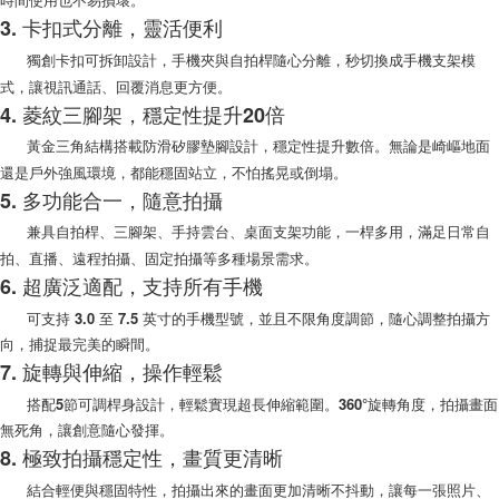
3. 卡扣式分離，靈活便利
獨創卡扣可拆卸設計，手機夾與自拍桿隨心分離，秒切換成手機支架模
式，讓視訊通話、回覆消息更方便。
4. 菱紋三腳架，穩定性提升20倍
黃金三角結構搭載防滑矽膠墊腳設計，穩定性提升數倍。無論是崎嶇地面
還是戶外強風環境，都能穩固站立，不怕搖晃或倒塌。
5. 多功能合一，隨意拍攝
兼具自拍桿、三腳架、手持雲台、桌面支架功能，一桿多用，滿足日常自
拍、直播、遠程拍攝、固定拍攝等多種場景需求。
6. 超廣泛適配，支持所有手機
可支持 3.0 至 7.5 英寸的手機型號，並且不限角度調節，隨心調整拍攝方
向，捕捉最完美的瞬間。
7. 旋轉與伸縮，操作輕鬆
搭配5節可調桿身設計，輕鬆實現超長伸縮範圍。360°旋轉角度，拍攝畫面
無死角，讓創意隨心發揮。
8. 極致拍攝穩定性，畫質更清晰
結合輕便與穩固特性，拍攝出來的畫面更加清晰不抖動，讓每一張照片、