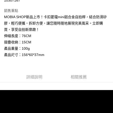
10307167
Apple Pay
銷售重點
街口支付
MOBIA SHOP新品上市！卡扣菱瓏mini鋁合金自拍桿，結合防滑矽
膠，輕巧便攜，拆卸方便，讓您隨時隨地展現完美風采。立即購
悠遊付
買，享受自拍新樂趣！
AFTEE先享後付
伸縮長度：76CM
相關說明
摺疊收納：15CM
【關於「AFTEE先享後付」】
產品重量：100g
ATM付款
AFTEE先享後付是「在收到商品之後才付款」的支付方式。 讓您購物簡單
產品尺寸：156*60*37mm
便利好安心！
１．簡單：不需註冊會員、不需綁卡、不需儲值。
運送方式
２．便利：只要手機號碼，簡訊認證，即可結帳。
３．安心：先確認商品／服務後，再付款。
付款後全家取貨
詳細說明
相關推薦
每筆NT$60，滿NT$999(含以上)免運費
【「AFTEE先享後付」結帳流程】
１．於結帳方式選擇「AFTEE先享後付」後，將跳轉至「AFTEE先享後付」
付款後7-11取貨
結帳頁面，進行簡訊認證並確認金額後，即可完成結帳。
２．訂單成立數日內，您將收到繳費通知簡訊。
每筆NT$60，滿NT$999(含以上)免運費
３．收到繳費通知簡訊後14天內，點擊此簡訊中的連結，可透過四大超商／
ATM／網路銀行／等多元方式進行付款，方視為交易完成。
(黑貓)宅配
※ 請注意：結帳手續完成當下不需立刻繳費，但若您需要取消訂單，請聯絡
每筆NT$100，滿NT$999(含以上)免運費
購買商品的店家。未經商家同意取消之訂單仍視為有效，需透過AFTEE先享