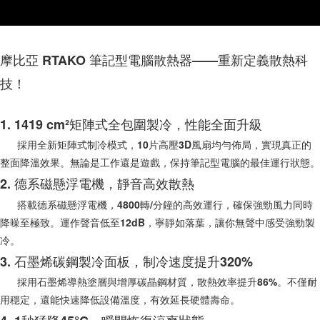
客戶支援中心」
https://netprotections.freshdesk.com/support/home
【注意事項】
１．透過由恩沛科技股份有限公司提供之「AFTEE先享後付」服務完成之交
易，需依本服務之必要範圍內提供個人資料，並將交易相關給付款項請求債
摩比亞 RTAKO 筆記型電腦散熱器——重新定義散熱科
權轉讓予恩沛科技股份有限公司。
２．關於個人資料處理事宜，請瀏覽以下網址：
技！
https://aftee.tw/terms/#terms3
３．未成年的使用者請事先徵得法定代理人或監護人之同意方可使用
「AFTEE先享後付」，若未經同意申辦者引起之損失，本公司不負相關責
1. 1419 cm²矩陣式全包圍製冷，性能全面升級
任。
採用全新矩陣式制冷模式，10片高壓3D風扇均勻佈局，實現真正的
４．使用「AFTEE先享後付」時，將依據個別帳號之用戶狀況，依本公司即
時審查核予不同之上限額度；若仍有額度不足之情形，本公司將視審查結果
整面降溫效果。無論是工作還是遊戲，保持筆記型電腦的最佳運行狀態。
請求用戶進行身份認證。
2. 德系磁懸浮電機，靜音高效散熱
５．嚴禁一人註冊多個帳號或使用他人資訊註冊。若發現惡意使用之情形，
恩沛科技股份有限公司將有權停止該用戶之使用額度並採取法律行動。
搭載德系磁懸浮電機，4800轉/分鐘的高效運行，確保強勁風力同時
降噪至極致。運作聲音低至12dB，寧靜如落葉，讓你無聲中感受強勁製
冷。
3. 石墨烯碳鋼製冷面板，制冷速度提升320%
採用石墨烯導熱塗層與增厚碳晶鋼材質，散熱效率提升86%。不僅耐
用穩定，還能快速降低設備溫度，有效延長硬體壽命。