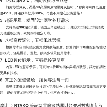
4. 1秒猛降45°C，瞬間恢復涼爽狀態
熱風秒變冷風，憑藉3D高壓風扇增壓凝風技術，1秒內即可降低溫度
達45°C，降溫效率提升600%。再也不用擔心設備過熱！
5. 超高承重，穩固設計應對各類需求
支持高達30kg的承重，穩固三角結構設計，兼容大型筆記型電腦或
其他重型設備，依然保持穩定可靠。
6. 八檔高度調節，五檔風速選擇
根據需求自由調整設備角度與散熱強度。舒適的操作角度配合智能散
熱模式，滿足辦公、遊戲、娛樂多場景使用需求。
7. LED數位顯示，直觀操控更簡單
內置LED智慧顯示屏，可實時查看風速檔位與運行狀態，讓散熱調控
更具科技感。
8. 真正的無聲體驗，讓你專注每一刻
磁懸浮電機與低噪散熱技術的完美結合，比傳統筆記型電腦風扇更安
靜。即使深夜加班或宿舍中使用，也不會打擾他人。
摩比亞 RTAKO 筆記型電腦散熱器以領先科技與創新設