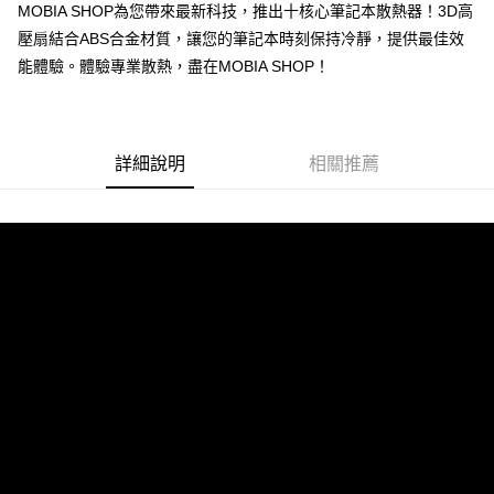
街口支付
MOBIA SHOP為您帶來最新科技，推出十核心筆記本散熱器！3D高
壓扇結合ABS合金材質，讓您的筆記本時刻保持冷靜，提供最佳效
悠遊付
能體驗。體驗專業散熱，盡在MOBIA SHOP！
AFTEE先享後付
相關說明
【關於「AFTEE先享後付」】
ATM付款
AFTEE先享後付是「在收到商品之後才付款」的支付方式。 讓您購物簡單
詳細說明
相關推薦
便利好安心！
１．簡單：不需註冊會員、不需綁卡、不需儲值。
運送方式
２．便利：只要手機號碼，簡訊認證，即可結帳。
３．安心：先確認商品／服務後，再付款。
(黑貓)宅配
每筆NT$100，滿NT$999(含以上)免運費
【「AFTEE先享後付」結帳流程】
１．於結帳方式選擇「AFTEE先享後付」後，將跳轉至「AFTEE先享後付」
(郵局)離島宅配
結帳頁面，進行簡訊認證並確認金額後，即可完成結帳。
２．訂單成立數日內，您將收到繳費通知簡訊。
每筆NT$200，滿NT$1,500(含以上)免運費
３．收到繳費通知簡訊後14天內，點擊此簡訊中的連結，可透過四大超商／
ATM／網路銀行／等多元方式進行付款，方視為交易完成。
宅配
※ 請注意：結帳手續完成當下不需立刻繳費，但若您需要取消訂單，請聯絡
每筆NT$100
購買商品的店家。未經商家同意取消之訂單仍視為有效，需透過AFTEE先享
後付繳納相關費用。
※ 交易是否成功請以「AFTEE先享後付 」之結帳頁面顯示為準，若有關於
是否繳費成功／繳費後需取消欲退款等相關疑問，請聯繫「AFTEE先享後付