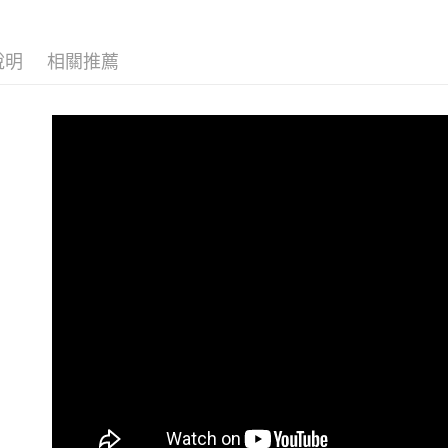
１．簡單
２．便利
運送方式
３．安心
說明
相關推薦
付款後全
【「AFT
每筆NT$6
１．於結帳
付」結帳
付款後7-1
２．訂單
３．收到繳
每筆NT$6
／ATM／
※ 請注意
(黑貓)宅配
絡購買商品
先享後付
每筆NT$1
※ 交易是
是否繳費成
(郵局)離
付客戶支
每筆NT$2
【注意事
１．透過由
交易，需
求債權轉
２．關於
https://aft
３．未成
「AFTE