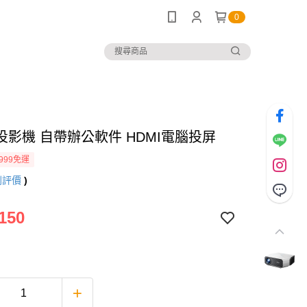
0
投影機 自帶辦公軟件 HDMI電腦投屏
999免運
則評價
)
150