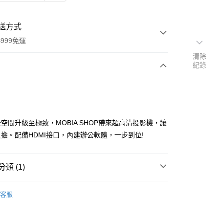
送方式
999免運
清除
紀錄
次付款
空間升級至極致，MOBIA SHOP帶來超高清投影機，讓
擔。配備HDMI接口，內建辦公軟體，一步到位!
類 (1)
享後付
高清投影機
客服
FTEE先享後付」】
先享後付是「在收到商品之後才付款」的支付方式。 讓您購物簡單
心！