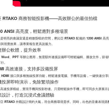
任。
４．使用「
即時審查
結果請求
 RTAKO 商務智能投影機——高效辦公的最佳拍檔
５．嚴禁
形，恩沛
動。
1200 ANSI 高亮度，輕鬆應對多種場景
亮的會議室還是稍微昏暗的空間，摩比亞 RTAKO 配備的 1200 ANSI
據與視覺效果，讓專業報告更具說服力。
內建辦公軟體，提升效率
Word、PPT 等辦公應用，無需額外連接設備即可輕鬆編輯、播放文件，節
可行。
HDMI 高效連接，支持多設備投屏
HDMI 接口與多種無線投屏功能，輕鬆連接電腦、手機等設備，一鍵快速分
手機投屏即時演示，免除繁瑣操作
速投屏模組，實現手機與投影秒連。只需輕鬆操作手機，即可同步大屏展示資
專業設計，打造沉浸式會議體驗
 RTAKO 外觀設計簡約大氣，符合商務環境需求。同時，出色的音畫表現