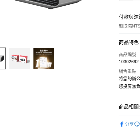
付款與運
超取滿NT$
付款方式
商品特色
信用卡一
商品編號
10302692
LINE Pay
銷售重點
Apple Pay
將您的辦公
您投屏無負
街口支付
悠遊付
商品相關分
AFTEE先
相關說明
周邊配件
分享
【關於「A
ATM付款
AFTEE
便利好安