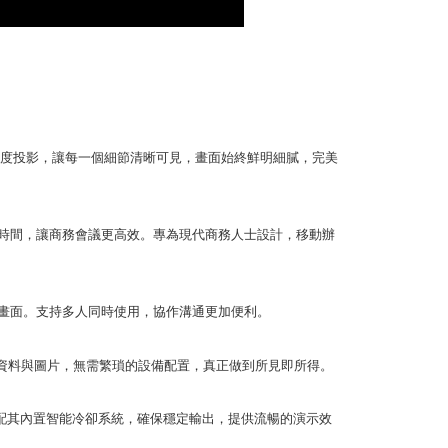
AFTEE先享後付」時，將依據個別帳號之用戶狀況，依本公司
核予不同之上限額度；若仍有額度不足之情形，本公司將視審查
用戶進行身份認證。
一人註冊多個帳號或使用他人資訊註冊。若發現惡意使用之情
科技股份有限公司將有權停止該用戶之使用額度並採取法律行
 高亮度投影，讓每一個細節清晰可見，畫面始終鮮明細膩，完美
省時間，讓商務會議更高效。專為現代商務人士設計，移動辦
享畫面。支持多人同時使用，協作溝通更加便利。
料與圖片，無需繁瑣的設備配置，真正做到所見即所得。
搭配其內置智能冷卻系統，確保穩定輸出，提供流暢的演示效