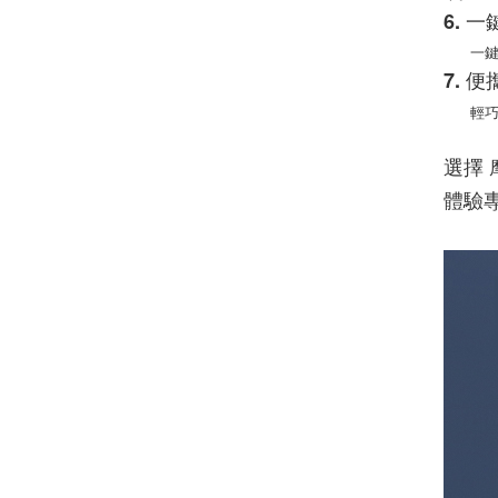
6. 
一鍵投
7. 
輕巧機
選擇
體驗