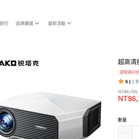
排行
品牌嚴選
最新活動
超高清
超取滿NT$
5 (
1
NT$8,785
NT$6,
數量