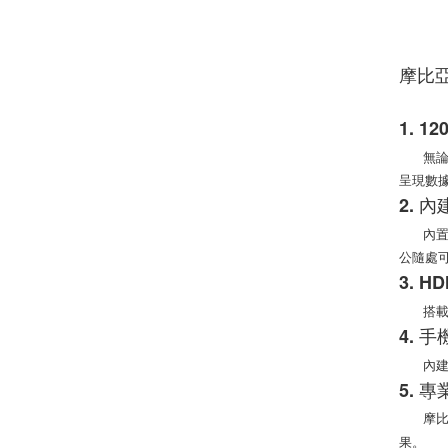
摩比亞
1. 
無論是明
呈現數
2. 
內置 
公隨處
3. 
搭載 
4. 
內建高
5. 
摩比亞
果。