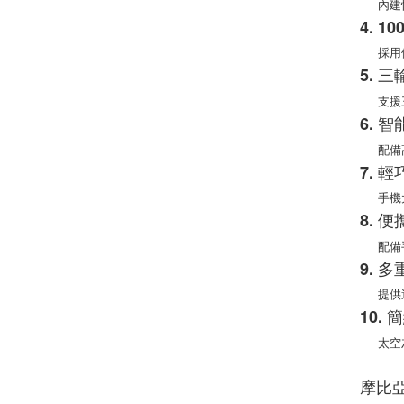
內建快
4. 
採用優
5. 
支援三台
6. 
配備高
7. 
手機大
8. 
配備手
9. 
提供過
10.
太空灰
摩比