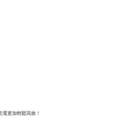
個人資料處理事宜，請瀏覽以下網址：
ee.tw/terms/#terms3
年的使用者請事先徵得法定代理人或監護人之同意方可使用
E先享後付」，若未經同意申辦者引起之損失，本公司不負相關責
AFTEE先享後付」時，將依據個別帳號之用戶狀況，依本公司
核予不同之上限額度；若仍有額度不足之情形，本公司將視審查
用戶進行身份認證。
一人註冊多個帳號或使用他人資訊註冊。若發現惡意使用之情
科技股份有限公司將有權停止該用戶之使用額度並採取法律行
讓充電更加輕鬆高效！