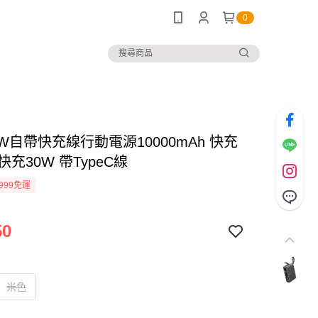
0
W自帶快充線行動電源10000mAh 快充
 快充30W 帶TypeC線
999免運
50
米色