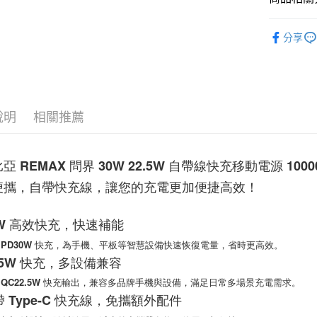
相關說明
【關於「A
行動電源
ATM付款
AFTEE
分享
便利好安
行動電源
１．簡單
２．便利
運送方式
３．安心
付款後全
【「AFT
說明
相關推薦
每筆NT$6
１．於結帳
付」結帳
付款後7-1
２．訂單
亞 REMAX 問界 30W 22.5W 自帶線快充移動電源 1000
３．收到繳
每筆NT$6
／ATM／
便攜，自帶快充線，讓您的充電更加便捷高效！
※ 請注意
(黑貓)宅配
絡購買商品
先享後付
每筆NT$1
30W 高效快充，快速補能
※ 交易是
是否繳費成
(郵局)離
PD30W 快充，為手機、平板等智慧設備快速恢復電量，省時更高效。
付客戶支
每筆NT$2
22.5W 快充，多設備兼容
【注意事
C22.5W 快充輸出，兼容多品牌手機與設備，滿足日常多場景充電需求。
１．透過由
自帶 Type-C 快充線，免攜額外配件
交易，需
求債權轉