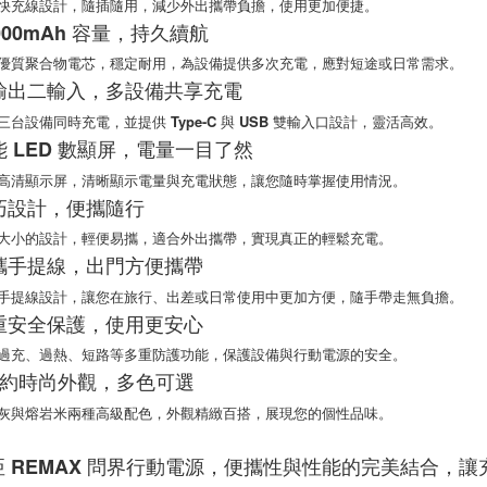
充線設計，隨插隨用，減少外出攜帶負擔，使用更加便捷。
２．關於
10000mAh 容量，持久續航
https://aft
３．未成
質聚合物電芯，穩定耐用，為設備提供多次充電，應對短途或日常需求。
「AFTE
三輸出二輸入，多設備共享充電
任。
４．使用「
設備同時充電，並提供 Type-C 與 USB 雙輸入口設計，靈活高效。
即時審查
智能 LED 數顯屏，電量一目了然
結果請求
５．嚴禁
清顯示屏，清晰顯示電量與充電狀態，讓您隨時掌握使用情況。
形，恩沛
輕巧設計，便攜隨行
動。
小的設計，輕便易攜，適合外出攜帶，實現真正的輕鬆充電。
便攜手提線，出門方便攜帶
提線設計，讓您在旅行、出差或日常使用中更加方便，隨手帶走無負擔。
多重安全保護，使用更安心
充、過熱、短路等多重防護功能，保護設備與行動電源的安全。
 簡約時尚外觀，多色可選
與熔岩米兩種高級配色，外觀精緻百搭，展現您的個性品味。
亞 REMAX 問界行動電源，便攜性與性能的完美結合，