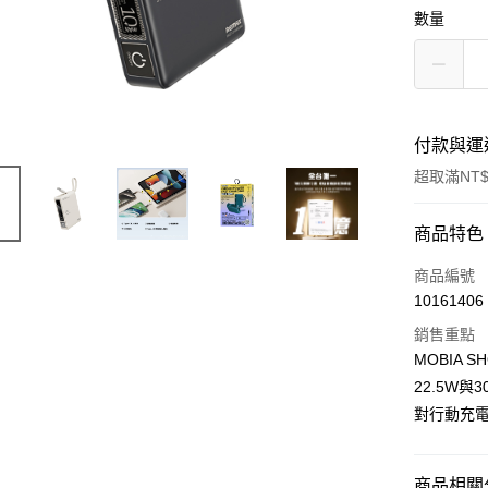
數量
付款與運
超取滿NT$
付款方式
商品特色
信用卡一
商品編號
10161406
LINE Pay
銷售重點
Apple Pay
MOBIA
22.5W與
街口支付
對行動充
悠遊付
AFTEE先
商品相關分