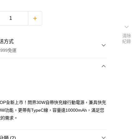
清除
送方式
紀錄
999免運
次付款
 SHOP全新上市！問界30W自帶快充線行動電源，兼具快充
30W功能，更帶有TypeC線，容量達10000mAh，滿足您
電的需求。
享後付
類 (2)