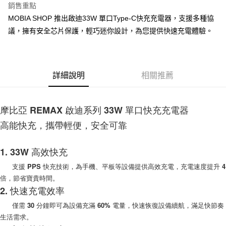
銷售重點
街口支付
MOBIA SHOP 推出啟迪33W 單口Type-C快充充電器，支援多種協
議，擁有安全芯片保護，輕巧迷你設計，為您提供快速充電體驗。
悠遊付
AFTEE先享後付
相關說明
詳細說明
相關推薦
【關於「AFTEE先享後付」】
ATM付款
AFTEE先享後付是「在收到商品之後才付款」的支付方式。 讓您購物簡單
便利好安心！
１．簡單：不需註冊會員、不需綁卡、不需儲值。
摩比亞 REMAX 啟迪系列 33W 單口快充充電器
運送方式
２．便利：只要手機號碼，簡訊認證，即可結帳。
高能快充，攜帶輕便，安全可靠
３．安心：先確認商品／服務後，再付款。
付款後全家取貨
每筆NT$60，滿NT$999(含以上)免運費
【「AFTEE先享後付」結帳流程】
1. 33W 高效快充
１．於結帳方式選擇「AFTEE先享後付」後，將跳轉至「AFTEE先享後付」
付款後7-11取貨
結帳頁面，進行簡訊認證並確認金額後，即可完成結帳。
支援 PPS 快充技術，為手機、平板等設備提供高效充電，充電速度提升 4
２．訂單成立數日內，您將收到繳費通知簡訊。
每筆NT$60，滿NT$999(含以上)免運費
倍，節省寶貴時間。
３．收到繳費通知簡訊後14天內，點擊此簡訊中的連結，可透過四大超商／
ATM／網路銀行／等多元方式進行付款，方視為交易完成。
2. 快速充電效率
(黑貓)宅配
※ 請注意：結帳手續完成當下不需立刻繳費，但若您需要取消訂單，請聯絡
每筆NT$100，滿NT$999(含以上)免運費
僅需 30 分鐘即可為設備充滿 60% 電量，快速恢復設備續航，滿足快節奏
購買商品的店家。未經商家同意取消之訂單仍視為有效，需透過AFTEE先享
後付繳納相關費用。
生活需求。
(郵局)離島宅配
※ 交易是否成功請以「AFTEE先享後付 」之結帳頁面顯示為準，若有關於