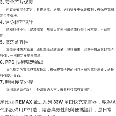
3. 安全芯片保障
是否繳費成功／繳費後需取消欲退款等相關疑問，請聯繫「AFTEE先享後付
每筆NT$200，滿NT$1,500(含以上)免運費
客戶支援中心」
https://netprotections.freshdesk.com/support/home
內置高效安全芯片，具備過流、過壓、過熱等多重保護機制，確保充電穩
定且不傷機。
【注意事項】
4. 迷你輕巧設計
１．透過由恩沛科技股份有限公司提供之「AFTEE先享後付」服務完成之交
易，需依本服務之必要範圍內提供個人資料，並將交易相關給付款項請求債
體積輕便小巧，易於攜帶，無論日常使用還是旅行都十分方便，不佔空
權轉讓予恩沛科技股份有限公司。
間。
２．關於個人資料處理事宜，請瀏覽以下網址：
https://aftee.tw/terms/#terms3
5. 廣泛兼容性
３．未成年的使用者請事先徵得法定代理人或監護人之同意方可使用
支援多種快充協議，適配主流品牌設備，包括蘋果、安卓手機及其他電子
「AFTEE先享後付」，若未經同意申辦者引起之損失，本公司不負相關責
任。
設備，一機搞定多場景需求。
４．使用「AFTEE先享後付」時，將依據個別帳號之用戶狀況，依本公司即
6. PPS 技術穩定輸出
時審查核予不同之上限額度；若仍有額度不足之情形，本公司將視審查結果
請求用戶進行身份認證。
提供穩定的電流與電壓輸出，確保充電快速的同時不損害電池壽命，延長
５．嚴禁一人註冊多個帳號或使用他人資訊註冊。若發現惡意使用之情形，
設備使用壽命。
恩沛科技股份有限公司將有權停止該用戶之使用額度並採取法律行動。
7. 時尚極簡外觀
採用清新白色設計，外形簡約大方，兼具科技感與實用性。
摩比亞 REMAX 啟迪系列 33W 單口快充充電器，專為現
代多設備用戶打造，結合高效性能與便攜設計，是日常