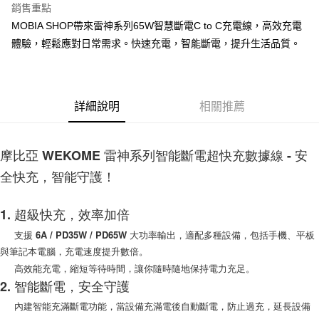
銷售重點
街口支付
MOBIA SHOP帶來雷神系列65W智慧斷電C to C充電線，高效充電
體驗，輕鬆應對日常需求。快速充電，智能斷電，提升生活品質。
悠遊付
AFTEE先享後付
相關說明
詳細說明
相關推薦
【關於「AFTEE先享後付」】
ATM付款
AFTEE先享後付是「在收到商品之後才付款」的支付方式。 讓您購物簡單
便利好安心！
１．簡單：不需註冊會員、不需綁卡、不需儲值。
摩比亞 WEKOME 雷神系列智能斷電超快充數據線 - 安
運送方式
２．便利：只要手機號碼，簡訊認證，即可結帳。
全快充，智能守護！
３．安心：先確認商品／服務後，再付款。
付款後全家取貨
每筆NT$60，滿NT$999(含以上)免運費
【「AFTEE先享後付」結帳流程】
1. 超級快充，效率加倍
１．於結帳方式選擇「AFTEE先享後付」後，將跳轉至「AFTEE先享後付」
付款後7-11取貨
結帳頁面，進行簡訊認證並確認金額後，即可完成結帳。
支援 6A / PD35W / PD65W 大功率輸出，適配多種設備，包括手機、平板
２．訂單成立數日內，您將收到繳費通知簡訊。
每筆NT$60，滿NT$999(含以上)免運費
與筆記本電腦，充電速度提升數倍。
３．收到繳費通知簡訊後14天內，點擊此簡訊中的連結，可透過四大超商／
ATM／網路銀行／等多元方式進行付款，方視為交易完成。
高效能充電，縮短等待時間，讓你隨時隨地保持電力充足。
(黑貓)宅配
※ 請注意：結帳手續完成當下不需立刻繳費，但若您需要取消訂單，請聯絡
2. 智能斷電，安全守護
每筆NT$100，滿NT$999(含以上)免運費
購買商品的店家。未經商家同意取消之訂單仍視為有效，需透過AFTEE先享
後付繳納相關費用。
內建智能充滿斷電功能，當設備充滿電後自動斷電，防止過充，延長設備
(郵局)離島宅配
※ 交易是否成功請以「AFTEE先享後付 」之結帳頁面顯示為準，若有關於