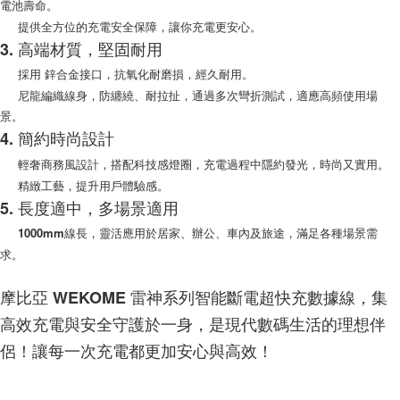
電池壽命。
是否繳費成功／繳費後需取消欲退款等相關疑問，請聯繫「AFTEE先享後付
每筆NT$200，滿NT$1,500(含以上)免運費
提供全方位的充電安全保障，讓你充電更安心。
客戶支援中心」
https://netprotections.freshdesk.com/support/home
3. 高端材質，堅固耐用
【注意事項】
採用 鋅合金接口，抗氧化耐磨損，經久耐用。
１．透過由恩沛科技股份有限公司提供之「AFTEE先享後付」服務完成之交
易，需依本服務之必要範圍內提供個人資料，並將交易相關給付款項請求債
尼龍編織線身，防纏繞、耐拉扯，通過多次彎折測試，適應高頻使用場
權轉讓予恩沛科技股份有限公司。
景。
２．關於個人資料處理事宜，請瀏覽以下網址：
4. 簡約時尚設計
https://aftee.tw/terms/#terms3
３．未成年的使用者請事先徵得法定代理人或監護人之同意方可使用
輕奢商務風設計，搭配科技感燈圈，充電過程中隱約發光，時尚又實用。
「AFTEE先享後付」，若未經同意申辦者引起之損失，本公司不負相關責
精緻工藝，提升用戶體驗感。
任。
４．使用「AFTEE先享後付」時，將依據個別帳號之用戶狀況，依本公司即
5. 長度適中，多場景適用
時審查核予不同之上限額度；若仍有額度不足之情形，本公司將視審查結果
1000mm線長，靈活應用於居家、辦公、車內及旅途，滿足各種場景需
請求用戶進行身份認證。
５．嚴禁一人註冊多個帳號或使用他人資訊註冊。若發現惡意使用之情形，
求。
恩沛科技股份有限公司將有權停止該用戶之使用額度並採取法律行動。
摩比亞 WEKOME 雷神系列智能斷電超快充數據線，集
高效充電與安全守護於一身，是現代數碼生活的理想伴
侶！讓每一次充電都更加安心與高效！