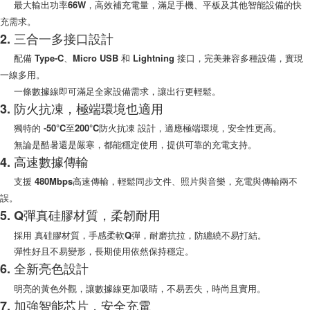
最大輸出功率66W，高效補充電量，滿足手機、平板及其他智能設備的快
(黑貓)宅配
※ 請注意：結帳手續完成當下不需立刻繳費，但若您需要取消訂單，請聯絡
充需求。
每筆NT$100，滿NT$999(含以上)免運費
購買商品的店家。未經商家同意取消之訂單仍視為有效，需透過AFTEE先享
2. 三合一多接口設計
後付繳納相關費用。
(郵局)離島宅配
※ 交易是否成功請以「AFTEE先享後付 」之結帳頁面顯示為準，若有關於
配備 Type-C、Micro USB 和 Lightning 接口，完美兼容多種設備，實現
是否繳費成功／繳費後需取消欲退款等相關疑問，請聯繫「AFTEE先享後付
每筆NT$200，滿NT$1,500(含以上)免運費
一線多用。
客戶支援中心」
https://netprotections.freshdesk.com/support/home
一條數據線即可滿足全家設備需求，讓出行更輕鬆。
【注意事項】
3. 防火抗凍，極端環境也適用
１．透過由恩沛科技股份有限公司提供之「AFTEE先享後付」服務完成之交
易，需依本服務之必要範圍內提供個人資料，並將交易相關給付款項請求債
獨特的 -50°C至200°C防火抗凍 設計，適應極端環境，安全性更高。
權轉讓予恩沛科技股份有限公司。
無論是酷暑還是嚴寒，都能穩定使用，提供可靠的充電支持。
２．關於個人資料處理事宜，請瀏覽以下網址：
4. 高速數據傳輸
https://aftee.tw/terms/#terms3
３．未成年的使用者請事先徵得法定代理人或監護人之同意方可使用
支援 480Mbps高速傳輸，輕鬆同步文件、照片與音樂，充電與傳輸兩不
「AFTEE先享後付」，若未經同意申辦者引起之損失，本公司不負相關責
誤。
任。
４．使用「AFTEE先享後付」時，將依據個別帳號之用戶狀況，依本公司即
5. Q彈真硅膠材質，柔韌耐用
時審查核予不同之上限額度；若仍有額度不足之情形，本公司將視審查結果
採用 真硅膠材質，手感柔軟Q彈，耐磨抗拉，防纏繞不易打結。
請求用戶進行身份認證。
５．嚴禁一人註冊多個帳號或使用他人資訊註冊。若發現惡意使用之情形，
彈性好且不易變形，長期使用依然保持穩定。
恩沛科技股份有限公司將有權停止該用戶之使用額度並採取法律行動。
6. 全新亮色設計
明亮的黃色外觀，讓數據線更加吸睛，不易丟失，時尚且實用。
7. 加強智能芯片，安全充電