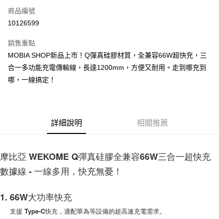
商品編號
LINE Pay
10126599
Apple Pay
銷售重點
街口支付
MOBIA SHOP新品上市！Q彈真硅膠材質，全兼容66W超快充，三
合一多功能充電傳輸線，長達1200mm，方便又耐用。走到哪充到
悠遊付
哪，一線搞定！
AFTEE先享後付
相關說明
【關於「AFTEE先享後付」】
ATM付款
AFTEE先享後付是「在收到商品之後才付款」的支付方式。 讓您購物簡單
詳細說明
相關推薦
便利好安心！
１．簡單：不需註冊會員、不需綁卡、不需儲值。
運送方式
２．便利：只要手機號碼，簡訊認證，即可結帳。
摩比亞 WEKOME Q彈真硅膠全兼容66W三合一超快充
３．安心：先確認商品／服務後，再付款。
付款後全家取貨
數據線 - 一線多用，快充無憂！
每筆NT$60，滿NT$999(含以上)免運費
【「AFTEE先享後付」結帳流程】
１．於結帳方式選擇「AFTEE先享後付」後，將跳轉至「AFTEE先享後付」
付款後7-11取貨
結帳頁面，進行簡訊認證並確認金額後，即可完成結帳。
1. 66W大功率快充
２．訂單成立數日內，您將收到繳費通知簡訊。
每筆NT$60，滿NT$999(含以上)免運費
３．收到繳費通知簡訊後14天內，點擊此簡訊中的連結，可透過四大超商／
支援 Type-C快充，適配華為等設備的超高速充電需求。
ATM／網路銀行／等多元方式進行付款，方視為交易完成。