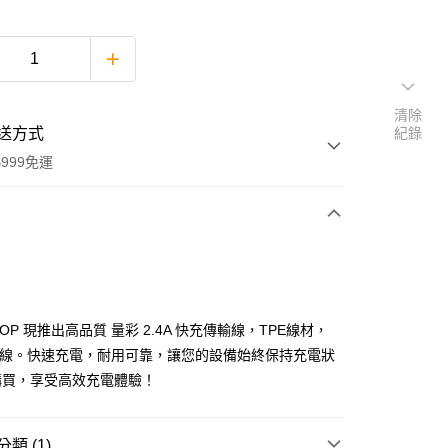
清除
送方式
紀錄
999免運
次付款
SHOP 現推出高品質 量彩 2.4A 快充傳輸線，TPE線材，
 充電線。快速充電，耐用可靠，讓您的設備始終保持充電狀
購買，享受高效充電體驗！
享後付
類 (1)