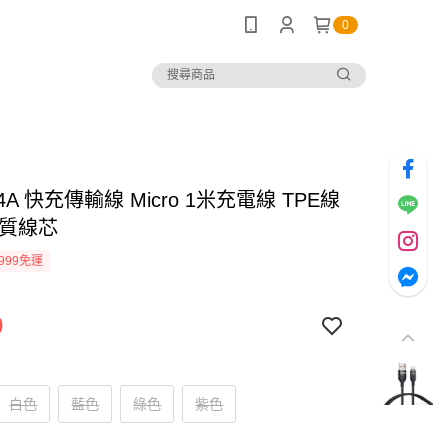
0
.4A 快充傳輸線 Micro 1米充電線 TPE線
品質線芯
999免運
0
白色
藍色
綠色
紫色