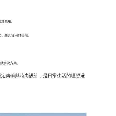
個人資料處理事宜，請瀏覽以下網址：
ee.tw/terms/#terms3
年的使用者請事先徵得法定代理人或監護人之同意方可使用
E先享後付」，若未經同意申辦者引起之損失，本公司不負相關責
場景應用。
AFTEE先享後付」時，將依據個別帳號之用戶狀況，依本公司
核予不同之上限額度；若仍有額度不足之情形，本公司將視審查
求，兼具實用與美感。
用戶進行身份認證。
一人註冊多個帳號或使用他人資訊註冊。若發現惡意使用之情
科技股份有限公司將有權停止該用戶之使用額度並採取法律行
提供解決方案。
電、穩定傳輸與時尚設計，是日常生活的理想選