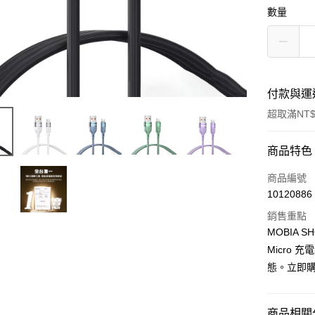
數量
付款與運
超取滿NT$
付款方式
商品特色
信用卡一
商品編號
10120886
LINE Pay
銷售重點
Apple Pay
MOBIA 
Micro
街口支付
態。立即
悠遊付
AFTEE先
商品相關分