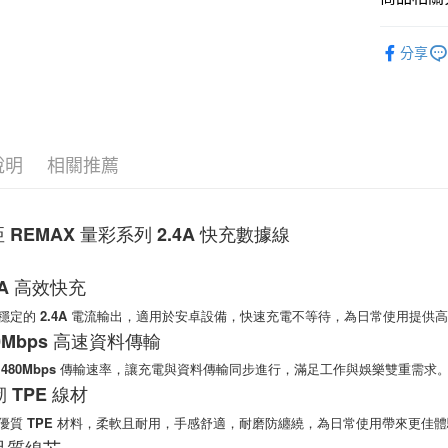
相關說明
【關於「A
充電線材
ATM付款
AFTEE
分享
便利好安
１．簡單
２．便利
運送方式
３．安心
付款後全
【「AFT
說明
相關推薦
每筆NT$6
１．於結帳
付」結帳
付款後7-1
２．訂單
 REMAX 量彩系列 2.4A 快充數據線
３．收到繳
每筆NT$6
／ATM／
※ 請注意
(黑貓)宅配
.4A 高效快充
絡購買商品
先享後付
每筆NT$1
定的 2.4A 電流輸出，適用於安卓設備，快速充電不等待，為日常使用提供
※ 交易是
480Mbps 高速資料傳輸
是否繳費成
(郵局)離
付客戶支
每筆NT$2
80Mbps 傳輸速率，讓充電與資料傳輸同步進行，滿足工作與娛樂雙重需求
韌 TPE 線材
【注意事
１．透過由
質 TPE 材料，柔軟且耐用，手感舒適，耐磨防纏繞，為日常使用帶來更佳體
交易，需
求債權轉