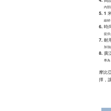
4. 
內部採
5. 
線材長
6. 
提供多
7. 
加強結
8. 
專為 M
摩比亞
擇，