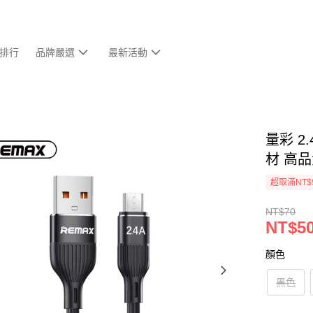
排行
品牌嚴選
最新活動
量彩 2
材 高
超取滿NT$
NT$70
NT$5
顏色
黑色