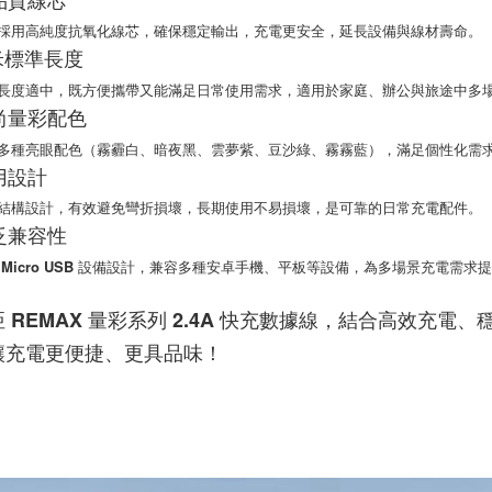
高品質線芯
２．關於
用高純度抗氧化線芯，確保穩定輸出，充電更安全，延長設備與線材壽命。
https://aft
1 米標準長度
３．未成
「AFTE
度適中，既方便攜帶又能滿足日常使用需求，適用於家庭、辦公與旅途中多
任。
時尚量彩配色
４．使用「
即時審查
種亮眼配色（霧霾白、暗夜黑、雲夢紫、豆沙綠、霧霧藍），滿足個性化需
結果請求
耐用設計
５．嚴禁
形，恩沛
構設計，有效避免彎折損壞，長期使用不易損壞，是可靠的日常充電配件。
動。
廣泛兼容性
icro USB 設備設計，兼容多種安卓手機、平板等設備，為多場景充電需求
 REMAX 量彩系列 2.4A 快充數據線，結合高效充
讓充電更便捷、更具品味！