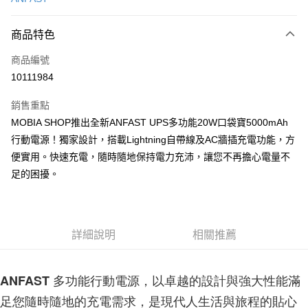
LINE Pay
商品特色
Apple Pay
商品編號
街口支付
10111984
悠遊付
銷售重點
AFTEE先享後付
MOBIA SHOP推出全新ANFAST UPS多功能20W口袋寶5000mAh
相關說明
行動電源！獨家設計，搭載Lightning自帶線及AC牆插充電功能，方
【關於「AFTEE先享後付」】
ATM付款
便實用。快速充電，隨時隨地保持電力充沛，讓您不再擔心電量不
AFTEE先享後付是「在收到商品之後才付款」的支付方式。 讓您購物簡單
便利好安心！
足的困擾。
１．簡單：不需註冊會員、不需綁卡、不需儲值。
運送方式
２．便利：只要手機號碼，簡訊認證，即可結帳。
３．安心：先確認商品／服務後，再付款。
付款後全家取貨
每筆NT$60，滿NT$999(含以上)免運費
【「AFTEE先享後付」結帳流程】
詳細說明
相關推薦
１．於結帳方式選擇「AFTEE先享後付」後，將跳轉至「AFTEE先享後付」
付款後7-11取貨
結帳頁面，進行簡訊認證並確認金額後，即可完成結帳。
２．訂單成立數日內，您將收到繳費通知簡訊。
每筆NT$60，滿NT$999(含以上)免運費
ANFAST 多功能行動電源，以卓越的設計與強大性能滿
３．收到繳費通知簡訊後14天內，點擊此簡訊中的連結，可透過四大超商／
ATM／網路銀行／等多元方式進行付款，方視為交易完成。
足您隨時隨地的充電需求，是現代人生活與旅程的貼心
(黑貓)宅配
※ 請注意：結帳手續完成當下不需立刻繳費，但若您需要取消訂單，請聯絡