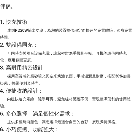
每筆NT$100，滿NT$999(含以上)免運費
購買商品的店家。未經商家同意取消之訂單仍視為有效，需透過AFTEE先享
伴侶。
後付繳納相關費用。
(郵局)離島宅配
※ 交易是否成功請以「AFTEE先享後付 」之結帳頁面顯示為準，若有關於
是否繳費成功／繳費後需取消欲退款等相關疑問，請聯繫「AFTEE先享後付
1. 快充技術：
每筆NT$200，滿NT$1,500(含以上)免運費
客戶支援中心」
https://netprotections.freshdesk.com/support/home
達到PD20W輸出功率，為您的裝置提供穩定而快速的充電體驗，節省充電
【注意事項】
時間。
１．透過由恩沛科技股份有限公司提供之「AFTEE先享後付」服務完成之交
2. 雙設備同充：
易，需依本服務之必要範圍內提供個人資料，並將交易相關給付款項請求債
權轉讓予恩沛科技股份有限公司。
可同時支援兩台設備充電，讓您輕鬆為手機和平板、耳機等設備同時充
２．關於個人資料處理事宜，請瀏覽以下網址：
電，應用範圍更廣。
https://aftee.tw/terms/#terms3
3. 高耐用精密設計：
３．未成年的使用者請事先徵得法定代理人或監護人之同意方可使用
「AFTEE先享後付」，若未經同意申辦者引起之損失，本公司不負相關責
採用高質感的磨砂噴光與奈米烤漆表面，手感溫潤且耐磨，搭配30%加長
任。
掛繩，攜帶便利又時尚。
４．使用「AFTEE先享後付」時，將依據個別帳號之用戶狀況，依本公司即
4. 便捷收納設計：
時審查核予不同之上限額度；若仍有額度不足之情形，本公司將視審查結果
請求用戶進行身份認證。
內建快速充電線，隨手可得，避免線材纏繞不便，實現整潔便利的使用體
５．嚴禁一人註冊多個帳號或使用他人資訊註冊。若發現惡意使用之情形，
驗。
恩沛科技股份有限公司將有權停止該用戶之使用額度並採取法律行動。
5. 多色選擇，滿足個性化需求：
提供多種時尚顏色，讓您選擇最適合自己的色彩，展現獨特風格。
6. 小巧便攜、功能強大：