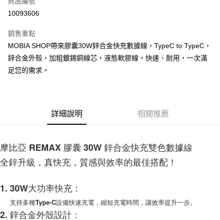
商品編號
LINE Pay
10093606
Apple Pay
銷售重點
街口支付
MOBIA SHOP帶來膠囊30W鋅合金快充數據線，TypeC to TypeC，
鋅合金外殼，加粗鍍錫銅線芯，液態軟膠線。快速、耐用，一次滿
悠遊付
足您的需求。
AFTEE先享後付
相關說明
【關於「AFTEE先享後付」】
ATM付款
AFTEE先享後付是「在收到商品之後才付款」的支付方式。 讓您購物簡單
詳細說明
相關推薦
便利好安心！
１．簡單：不需註冊會員、不需綁卡、不需儲值。
運送方式
２．便利：只要手機號碼，簡訊認證，即可結帳。
摩比亞 REMAX 膠囊 30W 鋅合金快充雙色數據線
３．安心：先確認商品／服務後，再付款。
付款後全家取貨
全鋅升級，真快充，質感與效率的最佳搭配！
每筆NT$60，滿NT$999(含以上)免運費
【「AFTEE先享後付」結帳流程】
１．於結帳方式選擇「AFTEE先享後付」後，將跳轉至「AFTEE先享後付」
付款後7-11取貨
結帳頁面，進行簡訊認證並確認金額後，即可完成結帳。
1. 30W大功率快充：
２．訂單成立數日內，您將收到繳費通知簡訊。
每筆NT$60，滿NT$999(含以上)免運費
３．收到繳費通知簡訊後14天內，點擊此簡訊中的連結，可透過四大超商／
支持多種Type-C設備快速充電，縮短充電時間，讓效率提升一步。
ATM／網路銀行／等多元方式進行付款，方視為交易完成。
2. 鋅合金外殼設計：
(黑貓)宅配
※ 請注意：結帳手續完成當下不需立刻繳費，但若您需要取消訂單，請聯絡