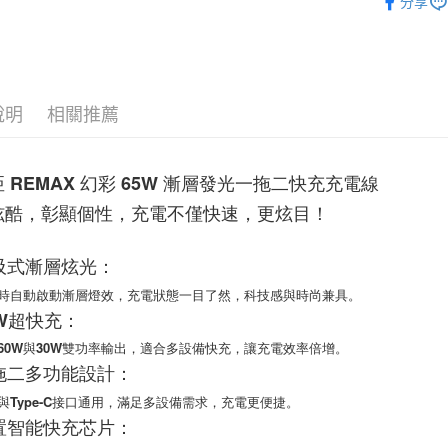
分享
便利好安
店長推薦
１．簡單
２．便利
運送方式
３．安心
付款後全
【「AFT
說明
相關推薦
每筆NT$6
１．於結帳
付」結帳
付款後7-1
２．訂單
 REMAX 幻彩 65W 漸層發光一拖二快充充電線
３．收到繳
每筆NT$6
／ATM／
炫酷，彰顯個性，充電不僅快速，更炫目！
※ 請注意
(黑貓)宅配
絡購買商品
先享後付
每筆NT$1
呼吸式漸層炫光：
※ 交易是
是否繳費成
(郵局)離
自動啟動漸層燈效，充電狀態一目了然，科技感與時尚兼具。
付客戶支
每筆NT$2
65W超快充：
【注意事
60W與30W雙功率輸出，適合多設備快充，讓充電效率倍增。
１．透過由
一拖二多功能設計：
交易，需
求債權轉
與Type-C接口通用，滿足多設備需求，充電更便捷。
２．關於
內置智能快充芯片：
https://aft
３．未成