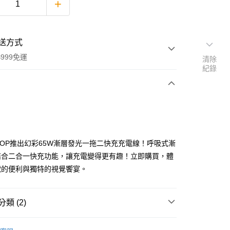
送方式
999免運
清除
紀錄
次付款
 SHOP推出幻彩65W漸層發光一拖二快充充電線！呼吸式漸
結合二合一快充功能，讓充電變得更有趣！立即購買，體
電的便利與獨特的視覺饗宴。
享後付
類 (2)
FTEE先享後付」】
多合一充電
先享後付是「在收到商品之後才付款」的支付方式。 讓您購物簡單