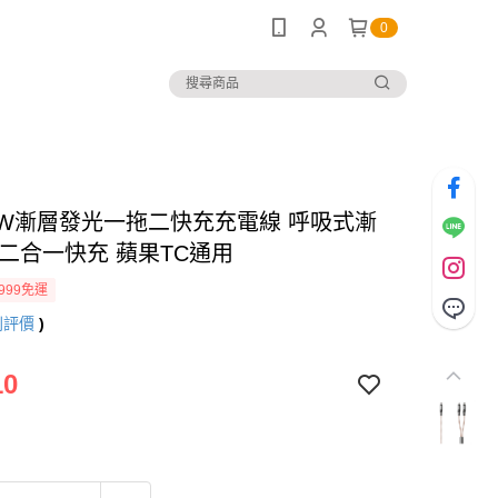
0
5W漸層發光一拖二快充充電線 呼吸式漸
 二合一快充 蘋果TC通用
999免運
則評價
)
10