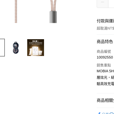
付款與運
超取滿NT$
付款方式
商品特色
信用卡一
商品編號
10092550
LINE Pay
銷售重點
Apple Pay
MOBIA
層炫光，
街口支付
驗高效充
悠遊付
AFTEE先
商品相關分
相關說明
【關於「A
充電線材
ATM付款
AFTEE