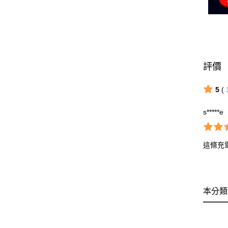
評價
5
(
s*****e
這條充
本分類