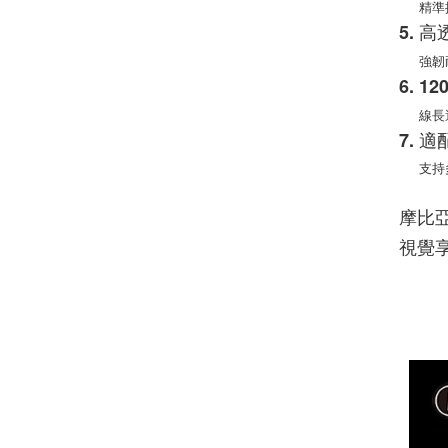
精準
5. 
強韌
6. 
線長
7. 
支持
摩比亞
視覺