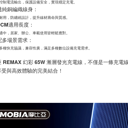
控制電流輸出，保護設備安全，實現穩定充電。
「AFTE
高透純銅編織線身：
任。
４．使用「
耐用，防纏繞設計，提升線材壽命與質感。
即時審查
120CM適用長度：
結果請求
５．嚴禁
適中，居家、辦公、車載使用皆輕鬆應對。
形，恩沛
適配多場景需求：
動。
多種快充協議，兼容性廣，滿足多種數位設備充電需求。
 REMAX 幻彩 65W 漸層發光充電線，不僅是一條
享受與高效體驗的完美結合！