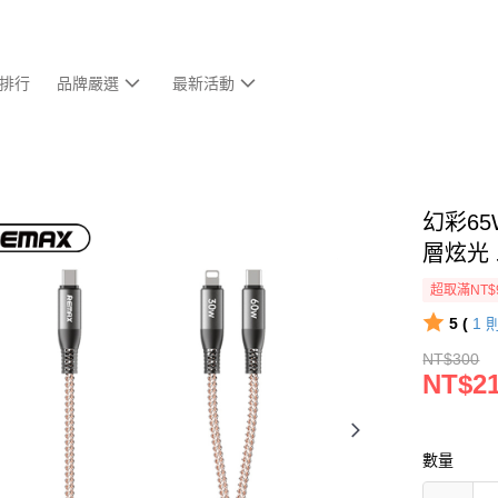
排行
品牌嚴選
最新活動
幻彩6
層炫光
超取滿NT$
5 (
1
NT$300
NT$2
數量