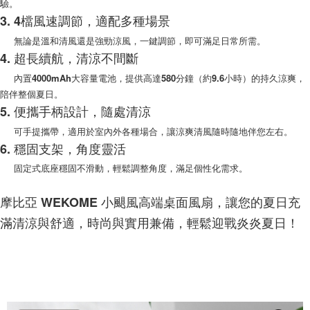
驗。
是否繳費成功／繳費後需取消欲退款等相關疑問，請聯繫「AFTEE先享後付
每筆NT$200，滿NT$1,500(含以上)免運費
3. 4檔風速調節，適配多種場景
客戶支援中心」
https://netprotections.freshdesk.com/support/home
無論是溫和清風還是強勁涼風，一鍵調節，即可滿足日常所需。
【注意事項】
4. 超長續航，清涼不間斷
１．透過由恩沛科技股份有限公司提供之「AFTEE先享後付」服務完成之交
易，需依本服務之必要範圍內提供個人資料，並將交易相關給付款項請求債
內置4000mAh大容量電池，提供高達580分鐘（約9.6小時）的持久涼爽，
權轉讓予恩沛科技股份有限公司。
陪伴整個夏日。
２．關於個人資料處理事宜，請瀏覽以下網址：
https://aftee.tw/terms/#terms3
5. 便攜手柄設計，隨處清涼
３．未成年的使用者請事先徵得法定代理人或監護人之同意方可使用
可手提攜帶，適用於室內外各種場合，讓涼爽清風隨時隨地伴您左右。
「AFTEE先享後付」，若未經同意申辦者引起之損失，本公司不負相關責
任。
6. 穩固支架，角度靈活
４．使用「AFTEE先享後付」時，將依據個別帳號之用戶狀況，依本公司即
固定式底座穩固不滑動，輕鬆調整角度，滿足個性化需求。
時審查核予不同之上限額度；若仍有額度不足之情形，本公司將視審查結果
請求用戶進行身份認證。
５．嚴禁一人註冊多個帳號或使用他人資訊註冊。若發現惡意使用之情形，
摩比亞 WEKOME 小颶風高端桌面風扇，讓您的夏日充
恩沛科技股份有限公司將有權停止該用戶之使用額度並採取法律行動。
滿清涼與舒適，時尚與實用兼備，輕鬆迎戰炎炎夏日！