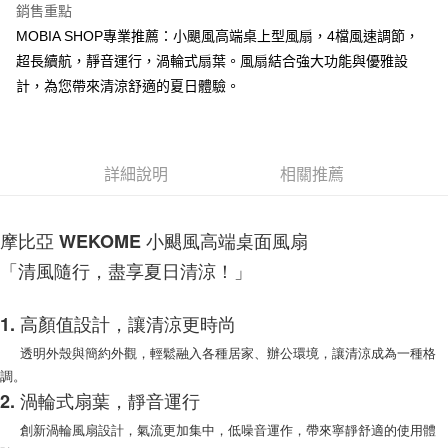
銷售重點
街口支付
MOBIA SHOP專業推薦：小颶風高端桌上型風扇，4檔風速調節，
超長續航，靜音運行，渦輪式扇葉。風扇結合強大功能與優雅設
悠遊付
計，為您帶來清涼舒適的夏日體驗。
AFTEE先享後付
相關說明
【關於「AFTEE先享後付」】
ATM付款
AFTEE先享後付是「在收到商品之後才付款」的支付方式。 讓您購物簡單
詳細說明
相關推薦
便利好安心！
１．簡單：不需註冊會員、不需綁卡、不需儲值。
運送方式
２．便利：只要手機號碼，簡訊認證，即可結帳。
摩比亞 WEKOME 小颶風高端桌面風扇
３．安心：先確認商品／服務後，再付款。
付款後全家取貨
「清風隨行，盡享夏日清涼！」
每筆NT$60，滿NT$999(含以上)免運費
【「AFTEE先享後付」結帳流程】
１．於結帳方式選擇「AFTEE先享後付」後，將跳轉至「AFTEE先享後付」
付款後7-11取貨
結帳頁面，進行簡訊認證並確認金額後，即可完成結帳。
1. 高顏值設計，讓清涼更時尚
２．訂單成立數日內，您將收到繳費通知簡訊。
每筆NT$60，滿NT$999(含以上)免運費
透明外殼與簡約外觀，輕鬆融入各種居家、辦公環境，讓清涼成為一種格
３．收到繳費通知簡訊後14天內，點擊此簡訊中的連結，可透過四大超商／
ATM／網路銀行／等多元方式進行付款，方視為交易完成。
調。
(黑貓)宅配
※ 請注意：結帳手續完成當下不需立刻繳費，但若您需要取消訂單，請聯絡
2. 渦輪式扇葉，靜音運行
每筆NT$100，滿NT$999(含以上)免運費
購買商品的店家。未經商家同意取消之訂單仍視為有效，需透過AFTEE先享
後付繳納相關費用。
創新渦輪風扇設計，氣流更加集中，低噪音運作，帶來寧靜舒適的使用體
(郵局)離島宅配
※ 交易是否成功請以「AFTEE先享後付 」之結帳頁面顯示為準，若有關於