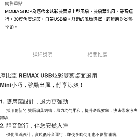
銷售重點
街口支付
MOBIA SHOP為您帶來炫彩雙葉桌上型風扇，雙扇葉出風，靜音運
行，30度角度調節，自帶USB線。舒適的風扇選擇，輕鬆應對炎熱
悠遊付
季節。
AFTEE先享後付
相關說明
【關於「AFTEE先享後付」】
ATM付款
AFTEE先享後付是「在收到商品之後才付款」的支付方式。 讓您購物簡單
詳細說明
相關推薦
便利好安心！
１．簡單：不需註冊會員、不需綁卡、不需儲值。
運送方式
２．便利：只要手機號碼，簡訊認證，即可結帳。
摩比亞 REMAX USB炫彩雙葉桌面風扇
３．安心：先確認商品／服務後，再付款。
付款後全家取貨
Mini小巧，強勁出風，靜享涼爽！
每筆NT$60，滿NT$999(含以上)免運費
【「AFTEE先享後付」結帳流程】
１．於結帳方式選擇「AFTEE先享後付」後，將跳轉至「AFTEE先享後付」
付款後7-11取貨
結帳頁面，進行簡訊認證並確認金額後，即可完成結帳。
1. 雙扇葉設計，風力更強勁
２．訂單成立數日內，您將收到繳費通知簡訊。
每筆NT$60，滿NT$999(含以上)免運費
採用創新的 雙層扇葉結構，風力均勻柔和，提升送風效率，快速帶來涼爽
３．收到繳費通知簡訊後14天內，點擊此簡訊中的連結，可透過四大超商／
ATM／網路銀行／等多元方式進行付款，方視為交易完成。
體驗。
(黑貓)宅配
※ 請注意：結帳手續完成當下不需立刻繳費，但若您需要取消訂單，請聯絡
2. 靜音運行，伴您安然入睡
每筆NT$100，滿NT$999(含以上)免運費
購買商品的店家。未經商家同意取消之訂單仍視為有效，需透過AFTEE先享
後付繳納相關費用。
優化風道設計，實現低噪音運行，即使夜晚使用也不影響睡眠。
(郵局)離島宅配
※ 交易是否成功請以「AFTEE先享後付 」之結帳頁面顯示為準，若有關於