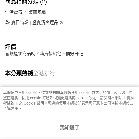
商品相關分類 (2)
生活電器
桌面風扇
🏖️ 夏日特輯 | 盛夏清爽選品 ❄️
評價
喜歡這個商品嗎？購買後給他一個好評吧
本分類熱銷
全站排行
本網站中使用 cookie，欲查詢有關本網站使用 cookie 方式之詳情，及若您不希
熱門標籤
望在電腦上使用 cookie 時應如何變更電腦的 cookie 設定，請參閱本網站「
隱私
權條款
」之 Cookie 聲明。您繼續使用本網站即表示您同意本公司得按本網站使
用條款之 Cookie 聲明使用 cookie。
了解更多 >
我知道了